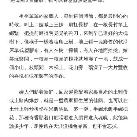
便找個位置擺放，都可以春意盎然滿堂生輝。
祖祖輩輩的家鄉人，每到這個時節，都是最開心的
時候。叫上二嫂喊上三妹，肩扛長梯，在一根長竹竿上
綁緊一把提前磨得明晃晃的割刀，來到早已選好的大槐
樹下，像猴子一樣嗖嗖爬上樹，地上鋪一塊廢舊的乾淨
床單或塑膠布，有人在樹上採摘，有人在地面拾撿。嬉
笑玩樂間，一枝頭一枝頭的槐花就堆滿了一地，鼓成一
個小山。枝頭間、木梯上、花山旁，蕩漾了一大片豐收
的喜悅和槐花獨有的淡香。
婦人們趁着新鮮，回家趕緊配着家裏自產的土雞蛋
或土豬肉爆炒，就是一盤農家原生態的佳餚。也可以在
土灶上輕炒後墊在米飯鍋底，盛一碗，半碗米飯半碗槐
花，那種奇香順着口腔咽喉進入腸胃進入魂魄，此後無
論多少年，即便遠在天涯沒機會品嘗，也不會忘掉。