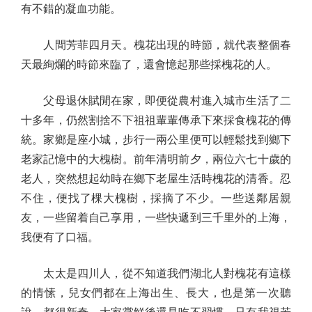
有不錯的凝血功能。
人間芳菲四月天。槐花出現的時節，就代表整個春
天最絢爛的時節來臨了，還會憶起那些採槐花的人。
父母退休賦閒在家，即便從農村進入城市生活了二
十多年，仍然割捨不下祖祖輩輩傳承下來採食槐花的傳
統。家鄉是座小城，步行一兩公里便可以輕鬆找到鄉下
老家記憶中的大槐樹。前年清明前夕，兩位六七十歲的
老人，突然想起幼時在鄉下老屋生活時槐花的清香。忍
不住，便找了棵大槐樹，採摘了不少。一些送鄰居親
友，一些留着自己享用，一些快遞到三千里外的上海，
我便有了口福。
太太是四川人，從不知道我們湖北人對槐花有這樣
的情愫，兒女們都在上海出生、長大，也是第一次聽