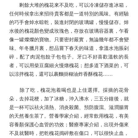
剩餘大堆的槐花來不及吃，可以冷凍儲存進冰箱，
任何時候拿出來招待貴客都是一道特別的風味。有經驗
的巧手會焯水晾乾，裝進封閉的玻璃罐，慢慢儲存。焯
水後的槐花顏色變成玫瑰色，存放在玻璃容器裏，乍看
像一罐燦燦的寶物。只要密封嚴實，無論幾年都不會變
味。年冬臘月裏，想品嘗下春天的味道，拿溫水泡脹剁
碎，配了肉泥包餃子包包子。牙口不好喜歡溫軟的長
者，可以用柴豆腐細火慢燉槐花；想多道下酒菜的，可
以涼拌槐花，還可以裹麵掛糊油炸香酥槐花……
除了吃，槐花泡着喝也是上佳選擇。採摘的花骨
朵，去掉花梗，加了冰糖，沖入沸水，三五分鐘後，就
是一杯可以祛火清熱、消炎殺菌、預防腹瀉、滋潤腸胃
的天然養生茶了。營養學家介紹，經常飲用槐花，有美
容養顏保護心血管的功效；醫療專家介紹，出現外傷來
不及就醫時，把乾槐花搗碎敷在傷口，可以很快止血，