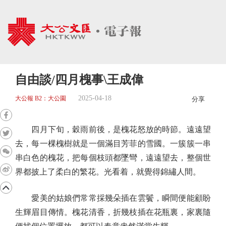
自由談/四月槐事\王成偉
2025-04-18
大公報 B2：大公園
分享
四月下旬，穀雨前後，是槐花怒放的時節。遠遠望
去，每一棵槐樹就是一個滿目芳菲的雪國。一簇簇一串
串白色的槐花，把每個枝頭都墜彎，遠遠望去，整個世
界都披上了柔白的繁花。光看着，就覺得錦繡人間。
愛美的姑娘們常常採幾朵插在雲鬢，瞬間便能顧盼
生輝眉目傳情。槐花清香，折幾枝插在花瓶裏，家裏隨