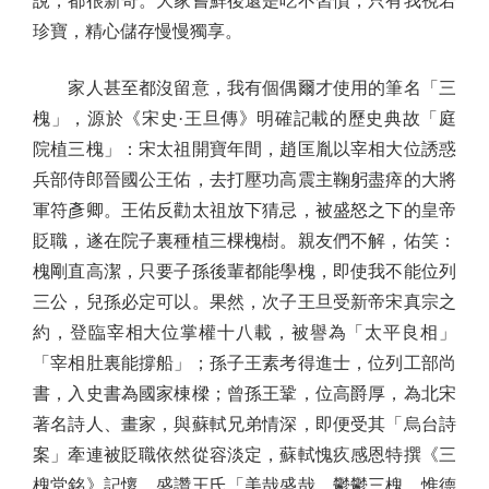
說，都很新奇。大家嘗鮮後還是吃不習慣，只有我視若
珍寶，精心儲存慢慢獨享。
家人甚至都沒留意，我有個偶爾才使用的筆名「三
槐」，源於《宋史·王旦傳》明確記載的歷史典故「庭
院植三槐」：宋太祖開寶年間，趙匡胤以宰相大位誘惑
兵部侍郎晉國公王佑，去打壓功高震主鞠躬盡瘁的大將
軍符彥卿。王佑反勸太祖放下猜忌，被盛怒之下的皇帝
貶職，遂在院子裏種植三棵槐樹。親友們不解，佑笑：
槐剛直高潔，只要子孫後輩都能學槐，即使我不能位列
三公，兒孫必定可以。果然，次子王旦受新帝宋真宗之
約，登臨宰相大位掌權十八載，被譽為「太平良相」
「宰相肚裏能撐船」；孫子王素考得進士，位列工部尚
書，入史書為國家棟樑；曾孫王鞏，位高爵厚，為北宋
著名詩人、畫家，與蘇軾兄弟情深，即便受其「烏台詩
案」牽連被貶職依然從容淡定，蘇軾愧疚感恩特撰《三
槐堂銘》記懷，盛讚王氏「美哉盛哉，鬱鬱三槐，惟德