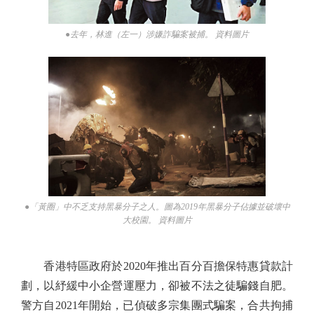
●去年，林進（左一）涉嫌詐騙案被捕。 資料圖片
●「黃圈」中不乏支持黑暴分子之人。圖為2019年黑暴分子佔據並破壞中
大校園。 資料圖片
香港特區政府於2020年推出百分百擔保特惠貸款計
劃，以紓緩中小企營運壓力，卻被不法之徒騙錢自肥。
警方自2021年開始，已偵破多宗集團式騙案，合共拘捕