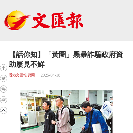
【話你知】「黃圈」黑暴詐騙政府資
助屢見不鮮
2025-04-18
香港文匯報 要聞