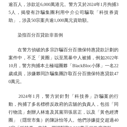
逾百人，涉款近6,000萬港元。警方又於2024年1月拘捕3
5人，揭發有詐騙集團利用中介公司騙取「科技券資
助」，涉及50宗案共逾1,000萬元資助額。
染指百分百貸款非首例
在警方偵破的多宗詐騙百分百擔保特惠貸款計劃的
案件中，不乏「黃圈」以至黑暴中人被捕，例如2022年
10月，警方拘捕本土極端團夥「BlackBloc小隊」一名22
歲成員，涉嫌夥同詐騙集團詐取百分百擔保特惠貸款47
0萬元。
2024年1月，警方於針對「科技券」詐騙案的行
動，拘捕了多名標榜反政府的店舖的負責人，包括「同
行物流」創辦人林進及其黨羽張居正，以及「黃色經濟
圈」（隱世市集）的陳詠怡等人。他們涉嫌提交超過40