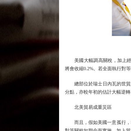
美國大幅調高關稅，加上經濟
將會收縮0.2%。若全面執行對等
總部位於瑞士日內瓦的世貿組織
分點，亦較年初的估計大幅逆轉。
北美貿易成重災區
而且，假如美國一意孤行，執
對等關稅如期全面實施，加上貿