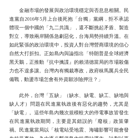
金融市場的發展與政治環境穩定與否息息相關。民
進黨自2016年5月上台後死抱「台獨」黨綱，拒不承認
體現一個中國的「九二共識」，還不斷挑起矛盾、製造
對立，導致兩岸關係急劇惡化，台海局勢持續升溫。在
如此緊張的政治環境中，投資人對台灣營商環境的信心
自然大打折扣。正如島內與論指出「特朗普是全球經濟
黑天鵝，正推動『抗中擒諜』的賴清德當局的市場殺傷
力也不遑多讓。台灣內有獨裁專政，政府秣馬厲兵全民
備戰，動盪市場怎會有外資願涉險押注？」
此外，台灣「五缺」（缺水、缺電、缺工、缺地與
缺人才）問題在民進黨執政後有惡化的趨勢，尤其是
「缺電」。這些年島內幾次規模較大的停電事故皆發生
在民進黨執政期間，主要是其錯誤的「廢核」政策肇
禍。民進黨當局以「核電站受地震、海嘯影響可能會發