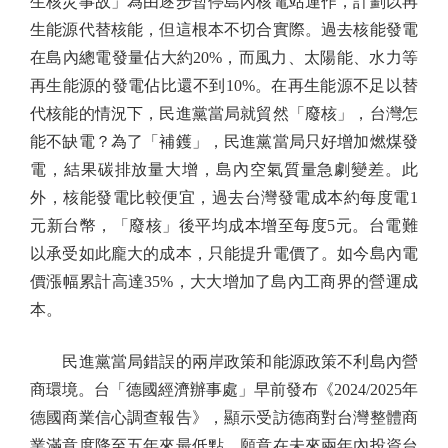
生核災事故」為由逐步暫停島內核電站運作，計劃以再
生能源代替核能，但這根本不切合實際。過去核能發電
在島內總電發量佔大約20%，而風力、太陽能、水力等
再生能源的發電佔比還不到10%。在再生能源不足以替
代核能的情況下，民進黨當局就貿然「廢核」，台灣怎
能不缺電？為了「補鑊」，民進黨當局只好增加燃煤發
電，結果碳排放量大增，島內空氣質量急劇變差。此
外，核能發電比較便宜，過去台灣發電成本約每度電1
元新台幣，「廢核」後平均成本增至每度5元。台電難
以承受如此龐大的成本，只能提升電價了。如今島內電
價漲幅累計高達35%，大大增加了島內工商界的營運成
本。
民進黨當局錯誤的兩岸政策和能源政策不利島內營
商環境。台「德國經濟辦事處」早前發布《2024/2025年
德國商業信心調查報告》，顯示受訪德商對台灣整體商
業滿意度降至五年來最低點，願意在未來兩年內投資台