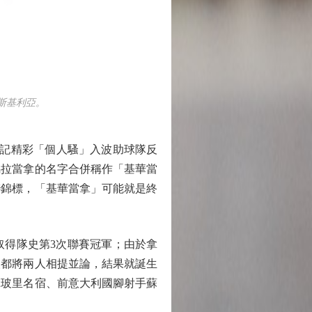
斯基利亞。
記精彩「個人騷」入波助球隊反
馬拉當拿的名字合併稱作「基華當
聯錦標，「基華當拿」可能就是終
取得隊史第3次聯賽冠軍；由於拿
人都將兩人相提並論，結果就誕生
拿玻里名宿、前意大利國腳射手蘇