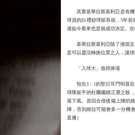
其實基華拉斯基利亞是有機會
球員的白禮頓球探系統，5年前
過如今看來也是個成功決定。在
基華拉斯基利亞除了擔當左翼
是可以靈活轉換位置之人，讓球
「入球大」值得捧場
領先3：1的聖日耳門明晨在
球隊扳平的杜爾繼續正選之餘，
落下風。首回合僅後備上陣的維
陣，否則維拉可能會多一分機會，
直播）