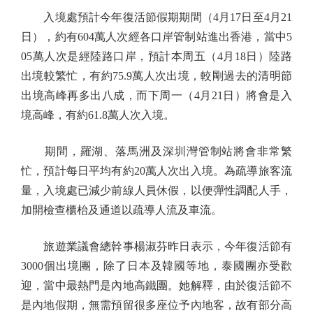
入境處預計今年復活節假期期間（4月17日至4月21
日），約有604萬人次經各口岸管制站進出香港，當中5
05萬人次是經陸路口岸，預計本周五（4月18日）陸路
出境較繁忙，有約75.9萬人次出境，較剛過去的清明節
出境高峰再多出八成，而下周一（4月21日）將會是入
境高峰，有約61.8萬人次入境。
期間，羅湖、落馬洲及深圳灣管制站將會非常繁
忙，預計每日平均有約20萬人次出入境。為疏導旅客流
量，入境處已減少前線人員休假，以便彈性調配人手，
加開檢查櫃枱及通道以疏導人流及車流。
旅遊業議會總幹事楊淑芬昨日表示，今年復活節有
3000個出境團，除了日本及韓國等地，泰國團亦受歡
迎，當中最熱門是內地高鐵團。她解釋，由於復活節不
是內地假期，無需預留很多座位予內地客，故有部分高