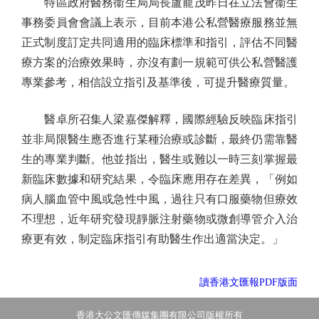
特區政府醫務衞生局局長盧寵茂昨日在立法會衞生
事務委員會會議上表示，目前本港公私營醫療服務並無
正式制度訂定共同適用的臨床標準和指引，評估不同醫
療方案的治療效果時，亦沒有劃一規範可供公私營醫護
專業參考，相信設立指引及基準後，可提升醫療質量。
醫卓所召集人梁嘉傑解釋，國際經驗反映臨床指引
並非局限醫生應否進行某種治療或診斷，最終仍需靠醫
生的專業判斷。他並指出，醫生或難以一時三刻掌握最
新臨床數據和研究結果，令臨床應用存在差異，「例如
病人腦血管中風或急性中風，過往只有口服藥物但療效
不理想，近年研究發現靜脈注射藥物或微創導管介入治
療更有效，制定臨床指引有助醫生作出適當決定。」
讀香港文匯報PDF版面
香港大公文匯傳媒集團有限公司版權所有