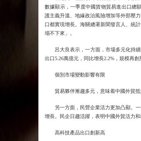
數據顯示，一季度中國貨物貿易進出口總額1
護主義升溫、地緣政治風險增加等外部壓力下
口都實現增長。海關總署新聞發言人、統計
塌不下來」。
呂大良表示，一方面，市場多元化持續推
出口5.26萬億元，同比增長2.2%，規模再
個別市場變動影響有限
貿易夥伴漸趨多元，意味着中國外貿抵禦
另一方面，民營企業活力更加凸顯。一季度，
增長。民企日趨活躍，表明中國外貿活力和
高科技產品出口創新高