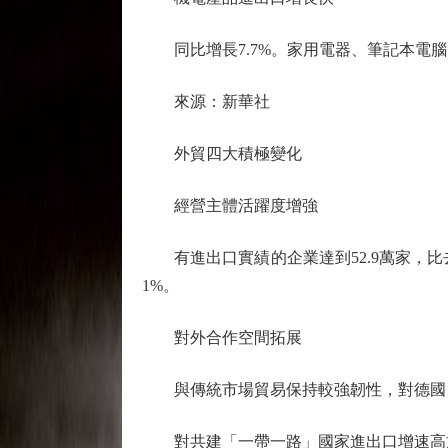
同比增長7.7%。家用電器、筆記本電腦
來源：新華社
外貿四大積極變化
經營主體活躍度增強
有進出口實績的企業達到52.9萬家，比去
1%。
對外合作空間拓展
與傳統市場貿易保持較強韌性，對德國、
對共建「一帶一路」國家進出口增速高於整體