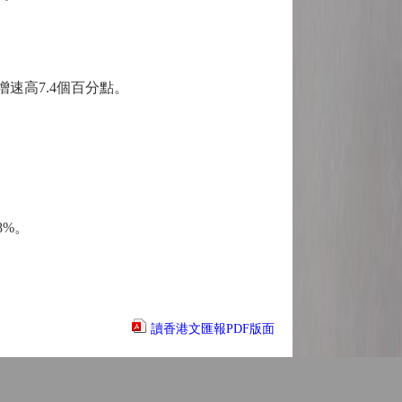
速高7.4個百分點。
8%。
讀香港文匯報PDF版面