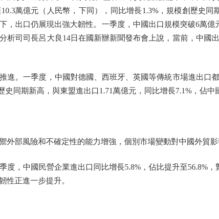
0.3萬億元（人民幣，下同），同比增長1.3%，規模創歷史同
，出口仍展現出強大韌性。一季度，中國出口規模突破6萬億元，
分析司司長呂大良14日在國新辦新聞發布會上說，當前，中國
進。一季度，中國對德國、西班牙、英國等傳統市場進出口都
創歷史同期新高，與東盟進出口1.71萬億元，同比增長7.1%，佔中
外部風險和不確定性的能力增強，個別市場變動對中國外貿影
中國民營企業進出口同比增長5.8%，佔比提升至56.8%，
韌性正進一步提升。