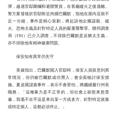
彈，越過官邸圍欄和避開警員，在客廳縱火之後逃離。
警方案發後於官邸附近拘捕巴爾默，指他在屋內逗留不
足一分鐘，事件是精心策劃，將起訴他企圖謀殺、縱
火、恐怖主義及針對特定人員的嚴重襲擊罪。聯邦調查
局（FBI）已介入調查，不排除巴爾默是反猶太主義，
亦不排除他有精神健康問題。
保安知有異常仍失守
美媒指出，巴爾默闖入官邸時，保安人員留意到異
常情況，但仍被巴爾默成功潛入，會全面檢討保安措
施。夏皮羅譴責事件，表示不會害怕，將繼續履行州長
職務，「這種暴力是不正常的，但社會上卻愈來愈普
遍，我毫不在乎這是來自某一方或多方、針對特定政黨
或特定個人，這都必須停止。」