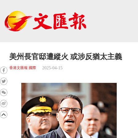
美州長官邸遭縱火 或涉反猶太主義
2025-04-15
香港文匯報 國際