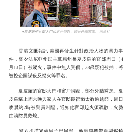
●夏皮羅的官邸大門和窗戶損毀，部分外牆熏黑。 法新社
香港文匯報訊 美國再發生針對政治人物的暴力事
件，賓夕法尼亞州民主黨籍州長夏皮羅的官邸周日（4
月13日）被縱火，事件中無人受傷，38歲疑犯被捕，將
被控企圖謀殺及縱火等罪名。
夏皮羅的官邸大門和窗戶損毀，部分外牆熏黑。夏
皮羅稱上周六晚與家人在官邸慶祝猶太教逾越節，周日
凌晨約2時被警員叫醒，通知他官邸起火須疏散，火勢
由消防員救熄。
警方拘捕38歲男子巴爾默，他涉嫌攜帶自製燃燒