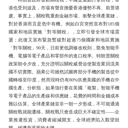
港也受到波及，市場有聲音擔憂香港優勢不再、前景堪
虞。事實上，關稅戰重創金融市場、衝擊全球產業鏈，
對於香港而言是危中有機。例如白宮突然宣布對185個
國家和地區實施「對等關稅」，立即引發全球市場震
盪；此後又宣布緊急暫緩對超過75個國家和地區實施
「對等關稅」90天，日前更低調修改稅則，豁免智能手
機、電腦等電子產品和零部件的進口稅率。特朗普關稅
政策朝令夕改，充分證明以關稅威脅迫使製造業回流美
國不切實際。蘋果公司雖然試圖將部分手機的製造從中
國轉移至印度，然而現時仍有80%供應美國的手機在中
國生產。分析指，如果強行要在美國「複製」智能手機
等電子產品的生產線和供應鏈，花費的時間和金錢成本
難以估算。全球產業鏈並非一朝一夕形成，不可能通過
關稅戰就能遷移。關稅戰只會造成巨大不確定性——企
業推遲投資，消費者縮減開支，全球經濟陷入觀望狀
態，經濟衰退風險大增。