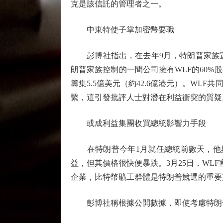
克是該信託的管理者之一。
中東特使子掌加密幣要職
彭博社指出，在去年9月，特朗普家族宣
朗普家族控制的一間公司擁有WLF的60%
籌集5.5億美元（約42.6億港元）。W
繫，這引發批評人士對潛在利益衝突的質疑
或成利益集團收買總統影響力手段
在特朗普今年1月就任總統前數天，他與妻
益，但其價格很快便暴跌。3月25日，WL
企業，比特幣礦工群體是特朗普競選的重要
彭博社稱根據公開數據，即使考慮特朗普