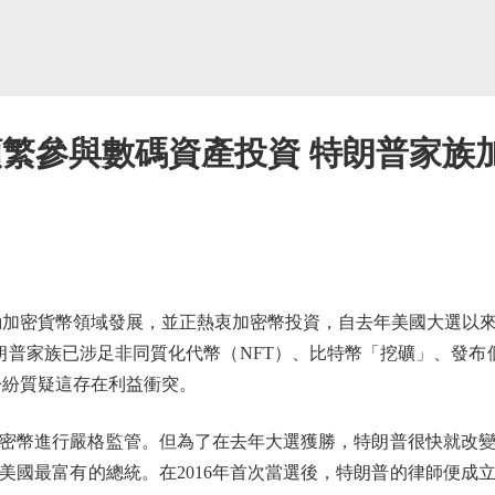
頻繁參與數碼資產投資 特朗普家族加
加密貨幣領域發展，並正熱衷加密幣投資，自去年美國大選以來
特朗普家族已涉足非同質化代幣（NFT）、比特幣「挖礦」、發布
家紛紛質疑這存在利益衝突。
幣進行嚴格監管。但為了在去年大選獲勝，特朗普很快就改變
美國最富有的總統。在2016年首次當選後，特朗普的律師便成