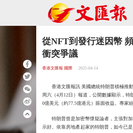
從NFT到發行迷因幣 
衝突爭議
香港文匯報 國際
2025-04-14
香港文匯報訊 美國總統特朗普積極推動
周六（4月12日）報道，公開數據顯示，
0億美元（約77.5億港元）賬面收益。專
特朗普曾是加密幣懷疑論者，主張對加密
示好。依靠房地產起家的特朗普，如今已是