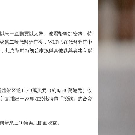
以來一直購買以太幣、波場幣等加密幣，特
完成第二輪代幣銷售後，WLF已在代幣銷售中
兒子，扎克幫助特朗普家族與其他參與者建立聯
1,140萬美元（約8,840萬港元）收
示，計劃推出一家專注於比特幣「挖礦」的合資
帶來近10億美元賬面收益。