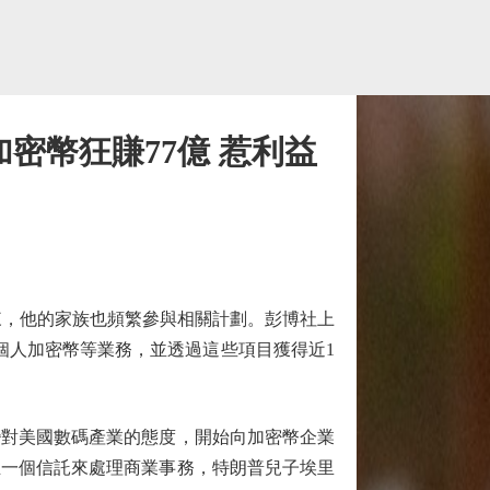
密幣狂賺77億 惹利益
，他的家族也頻繁參與相關計劃。彭博社上
個人加密幣等業務，並透過這些項目獲得近1
對美國數碼產業的態度，開始向加密幣企業
立一個信託來處理商業事務，特朗普兒子埃里