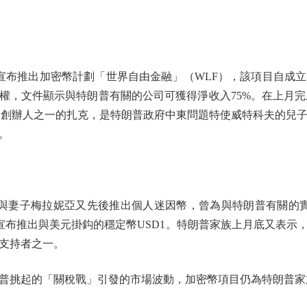
布推出加密幣計劃「世界自由金融」（WLF），該項目自成立
股權，文件顯示與特朗普有關的公司可獲得淨收入75%。在上月
LF共同創辦人之一的扎克，是特朗普政府中東問題特使威特科夫的
。
子梅拉妮亞又先後推出個人迷因幣，曾為與特朗普有關的實體帶來逾
F宣布推出與美元掛鈎的穩定幣USD1。特朗普家族上月底又表
支持者之一。
挑起的「關稅戰」引發的市場波動，加密幣項目仍為特朗普家族