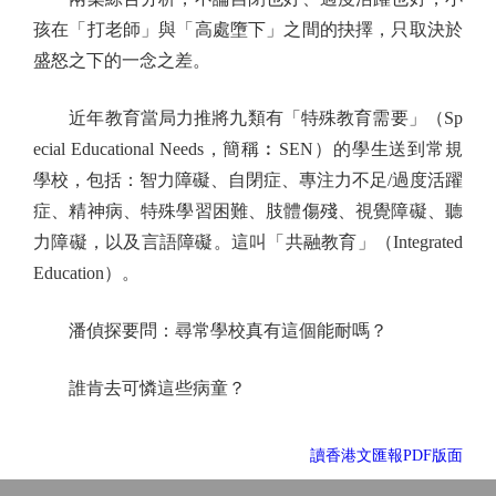
孩在「打老師」與「高處墮下」之間的抉擇，只取決於
盛怒之下的一念之差。
近年教育當局力推將九類有「特殊教育需要」（Sp
ecial Educational Needs，簡稱︰SEN）的學生送到常規
學校，包括：智力障礙、自閉症、專注力不足/過度活躍
症、精神病、特殊學習困難、肢體傷殘、視覺障礙、聽
力障礙，以及言語障礙。這叫「共融教育」（Integrated
Education）。
潘偵探要問：尋常學校真有這個能耐嗎？
誰肯去可憐這些病童？
讀香港文匯報PDF版面