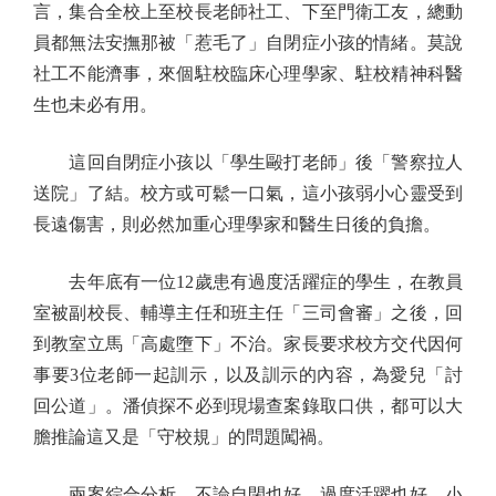
言，集合全校上至校長老師社工、下至門衛工友，總動
員都無法安撫那被「惹毛了」自閉症小孩的情緒。莫說
社工不能濟事，來個駐校臨床心理學家、駐校精神科醫
生也未必有用。
這回自閉症小孩以「學生毆打老師」後「警察拉人
送院」了結。校方或可鬆一口氣，這小孩弱小心靈受到
長遠傷害，則必然加重心理學家和醫生日後的負擔。
去年底有一位12歲患有過度活躍症的學生，在教員
室被副校長、輔導主任和班主任「三司會審」之後，回
到教室立馬「高處墮下」不治。家長要求校方交代因何
事要3位老師一起訓示，以及訓示的內容，為愛兒「討
回公道」。潘偵探不必到現場查案錄取口供，都可以大
膽推論這又是「守校規」的問題闖禍。
兩案綜合分析，不論自閉也好、過度活躍也好，小