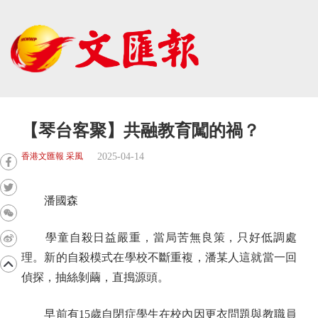
【琴台客聚】共融教育闖的禍？
2025-04-14
香港文匯報 采風
潘國森
學童自殺日益嚴重，當局苦無良策，只好低調處
理。新的自殺模式在學校不斷重複，潘某人這就當一回
偵探，抽絲剝繭，直搗源頭。
早前有15歲自閉症學生在校內因更衣問題與教職員