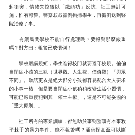
起衝突，情緒失控後以「鐵頭功」反抗。社工無計可
施，惟有報警。警察叔叔循例拘捕學生，再循例送到醫
院治療了事。
有網民問學校不能自行處理嗎？要報警那麼嚴重
嗎？對方曰：報警已成慣例！
學校最講規矩，學生進得校門就要遵守校規。偏偏
自閉症小孩的三觀（世界觀、人生觀、價值觀）「與眾
不同」。聽話更衣是絕大部分小孩都容易配合大人要求
的小事一樁。但是要自閉症小孩稍稍改變生活小習慣，
可能已嚴重侵犯到其「領土主權」，這是不可能妥協的
「重大原則」。
社工所有的專業訓練，都無助於事到臨頭有本事敉
平棘手的暴力事件。能不報警嗎？潘偵探甚至可以斷