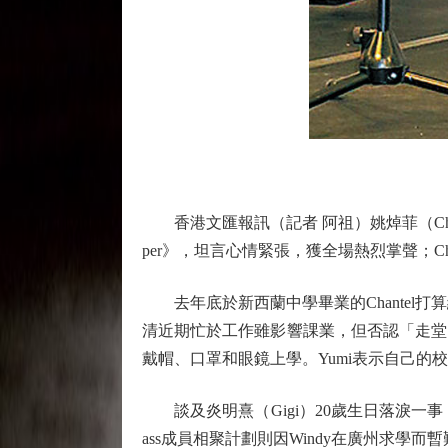
香港文匯報訊（記者 阿祖）姚焯菲（Chante
per》，坦言心情緊張，獲全場熱烈掌聲；C
去年底於新西蘭中學畢業的Chantel打
清近期忙於工作雖影響課業，但否認「走堂
戴帽、口罩和眼鏡上學。Yumi表示自己
談及炎明熹（Gigi）20歲生日落淚一事，Cha
ass成員相聚計劃則因Windy在廣州求學而