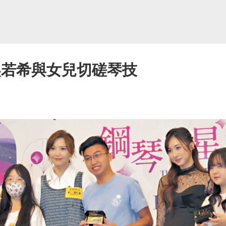
吳若希與女兒切磋琴技