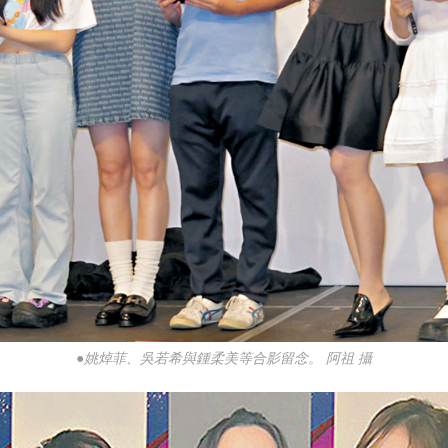
●姚焯菲、吳若希與鍾柔美等合影留念。 阿祖 攝