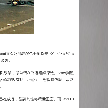
次公開表演色士風吹奏《Careless Whis
奏級數。
與學業，傾向留在香港繼續深造。Yumi則澄
。她解釋因有點「社恐」，想保持低調，故常
者。
自己在成長，強調其性格積極正面。而After Cl