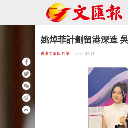
姚焯菲計劃留港深造 
香港文匯報 娛樂
2025-04-14