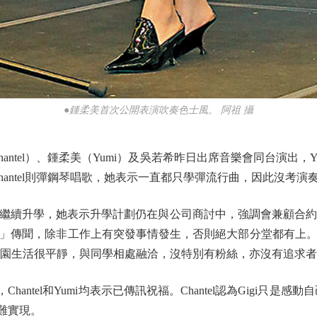
●鍾柔美首次公開表演吹奏色士風。 阿祖 攝
l）、鍾柔美（Yumi）及吳若希昨日出席音樂會同台演出，Yumi首
hantel則彈鋼琴唱歌，她表示一直都只學彈流行曲，因此沒考演
算繼續升學，她表示升學計劃仍在與公司商討中，強調會兼顧合約
」傳聞，除非工作上有突發事情發生，否則絕大部分堂都有上
的校園生活很平靜，與同學相處融洽，沒特別有粉絲，亦沒有追求
ntel和Yumi均表示已傳訊祝福。Chantel認為Gigi只是感動
暫難實現。