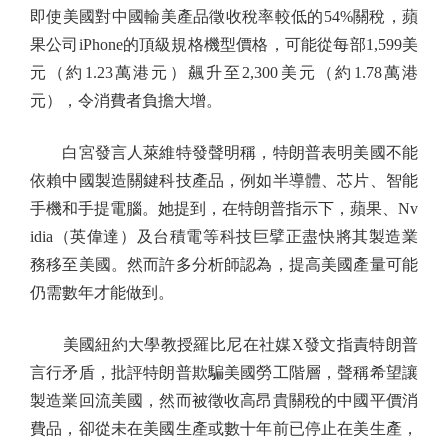
即使美國對中國輸美產品徵收稅率較低的54%關稅，蘋
果公司iPhone的頂級規格機型價格，可能從每部1,599美
元（約1.23萬港元）飆升至2,300美元（約1.78萬港
元），令消費者負擔大增。
白宮發言人萊維特發聲明稱，特朗普表明美國不能
依賴中國製造關鍵科技產品，例如半導體、芯片、智能
手機和手提電腦。她提到，在特朗普指示下，蘋果、Nv
idia（英偉達）及台積電等科技巨擘正盡快將其製造業
務移至美國。然而許多分析師認為，提高美國產量可能
仍需數年才能做到。
美國紐約大學教授羅比尼在社媒X發文指責特朗普
言行矛盾，批評特朗普欺騙美國勞工階層，聲稱希望讓
製造業回流美國，然而被徵收高昂貴關稅的中國平價消
費品，卻從未在美國生產或數十年前已停止在美生產，