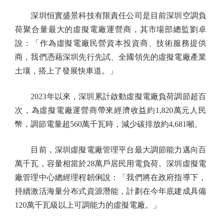
深圳恒實盛景科技有限責任公司是目前深圳空調負
荷聚合量最大的虛擬電廠運營商，其市場部總監劉卓
說：「作為虛擬電廠民營資本投資商、技術服務提供
商，我們憑藉深圳先行先試、全國領先的虛擬電廠產業
土壤，搭上了發展快車道。」
2023年以來，深圳累計啟動虛擬電廠負荷調節超百
次，為虛擬電廠運營商帶來經濟收益約1,820萬元人民
幣，調節電量超560萬千瓦時，減少碳排放約4,681噸。
目前，深圳虛擬電廠管理平台最大調節能力邁向百
萬千瓦，容量相當於28萬戶居民用電負荷。深圳虛擬電
廠管理中心總經理程韌俐說：「我們將在政府指導下，
持續激活海量分布式資源潛能，計劃在今年底建成具備
120萬千瓦級以上可調能力的虛擬電廠。」