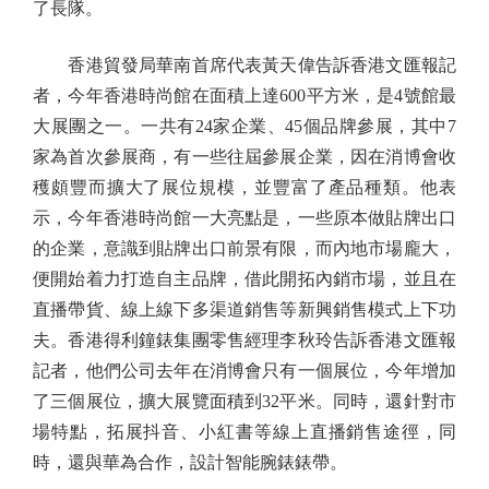
了長隊。
香港貿發局華南首席代表黃天偉告訴香港文匯報記
者，今年香港時尚館在面積上達600平方米，是4號館最
大展團之一。一共有24家企業、45個品牌參展，其中7
家為首次參展商，有一些往屆參展企業，因在消博會收
穫頗豐而擴大了展位規模，並豐富了產品種類。他表
示，今年香港時尚館一大亮點是，一些原本做貼牌出口
的企業，意識到貼牌出口前景有限，而內地市場龐大，
便開始着力打造自主品牌，借此開拓內銷市場，並且在
直播帶貨、線上線下多渠道銷售等新興銷售模式上下功
夫。香港得利鐘錶集團零售經理李秋玲告訴香港文匯報
記者，他們公司去年在消博會只有一個展位，今年增加
了三個展位，擴大展覽面積到32平米。同時，還針對市
場特點，拓展抖音、小紅書等線上直播銷售途徑，同
時，還與華為合作，設計智能腕錶錶帶。