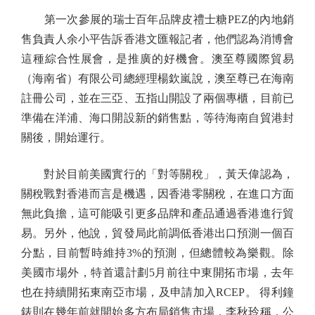
第一次參展的瑞士百年品牌皮禮士糖PEZ的內地銷
售負責人余小平告訴香港文匯報記者，他們認為消博會
這種綜合性展會，是推廣的好機會。澳至尊國際貿易
（海南省）有限公司總經理楊欽嵐說，澳至尊已在海南
註冊公司，並在三亞、五指山開設了兩個專櫃，目前已
準備在洋浦、海口開設新的銷售點，等待海南自貿港封
關後，開始運行。
對於目前美國實行的「對等關稅」，黃天偉認為，
關稅戰對香港而言是機遇，因香港零關稅，在進口方面
無此負擔，這可能吸引更多品牌和產品通過香港進行貿
易。另外，他說，貿發局此前調低香港出口預測一個百
分點，目前暫時維持3%的預測，但總體較為樂觀。除
美國市場外，特首還計劃5月前往中東開拓市場，去年
也在持續開拓東南亞市場，及申請加入RCEP。 得利鐘
錶則在幾年前就開始多方布局銷售市場，李秋玲稱，公