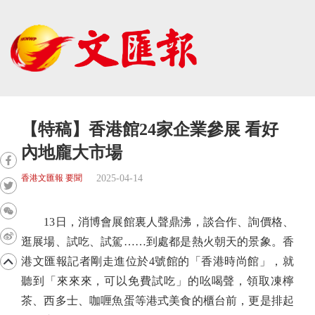
【特稿】香港館24家企業參展 看好
內地龐大市場
2025-04-14
香港文匯報 要聞
13日，消博會展館裏人聲鼎沸，談合作、詢價格、
逛展場、試吃、試駕……到處都是熱火朝天的景象。香
港文匯報記者剛走進位於4號館的「香港時尚館」，就
聽到「來來來，可以免費試吃」的吆喝聲，領取凍檸
茶、西多士、咖喱魚蛋等港式美食的櫃台前，更是排起