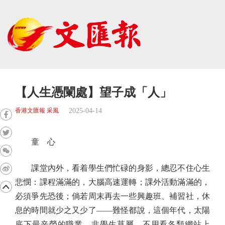
【人生憑闌處】望子成「人」
2025-04-14
香港文匯報 采風
童 心
課堂內外，看着學生們忙碌的身影，總忍不住心生
悲憫：課程滿滿的，大腦高速運轉；課外活動滿滿的，
必須爭先恐後；倘若周末再去一些興趣班、補習社，休
息的時間就少之又少了——難怪都說，這個年代，太陽
底下最辛勞的職業，非學生莫屬。不用看各類網站上