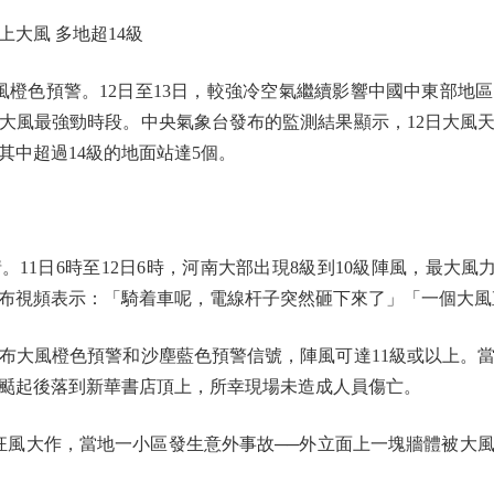
上大風 多地超14級
橙色預警。12日至13日，較強冷空氣繼續影響中國中東部地
大風最強勁時段。中央氣象台發布的監測結果顯示，12日大風天
，其中超過14級的地面站達5個。
日6時至12日6時，河南大部出現8級到10級陣風，最大風力達
布視頻表示：「騎着車呢，電線杆子突然砸下來了」「一個大風
布大風橙色預警和沙塵藍色預警信號，陣風可達11級或以上。
颳起後落到新華書店頂上，所幸現場未造成人員傷亡。
風大作，當地一小區發生意外事故──外立面上一塊牆體被大