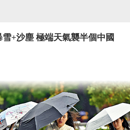
暴雪+沙塵 極端天氣襲半個中國