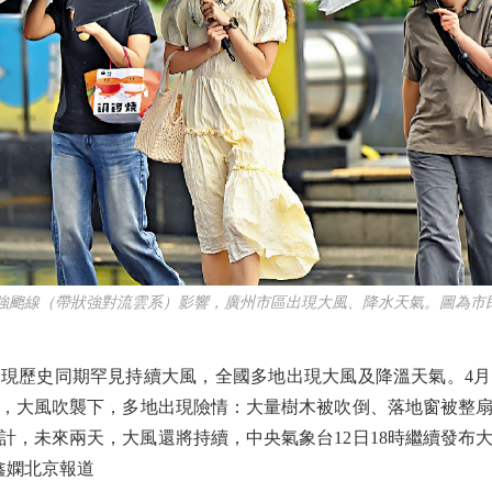
強颮線（帶狀強對流雲系）影響，廣州市區出現大風、降水天氣。圖為市民
歷史同期罕見持續大風，全國多地出現大風及降溫天氣。4月1
，大風吹襲下，多地出現險情：大量樹木被吹倒、落地窗被整
計，未來兩天，大風還將持續，中央氣象台12日18時繼續發布
鑫嫻北京報道