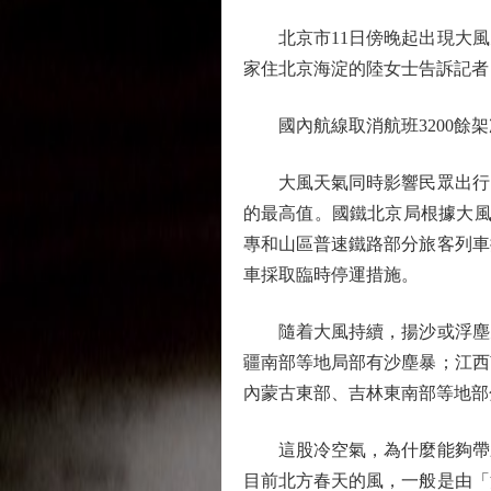
北京市11日傍晚起出現大風天氣
家住北京海淀的陸女士告訴記者
國內航線取消航班3200餘架
大風天氣同時影響民眾出行。據
的最高值。國鐵北京局根據大風
專和山區普速鐵路部分旅客列車
車採取臨時停運措施。
隨着大風持續，揚沙或浮塵天氣
疆南部等地局部有沙塵暴；江西
內蒙古東部、吉林東南部等地部
這股冷空氣，為什麼能夠帶來
目前北方春天的風，一般是由「