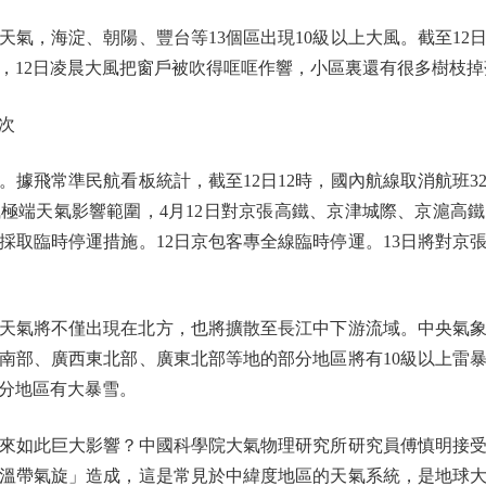
，海淀、朝陽、豐台等13個區出現10級以上大風。截至12日1
，12日凌晨大風把窗戶被吹得哐哐作響，小區裏還有很多樹枝
次
飛常準民航看板統計，截至12日12時，國內航線取消航班32
極端天氣影響範圍，4月12日對京張高鐵、京津城際、京滬高
採取臨時停運措施。12日京包客專全線臨時停運。13日將對京
將不僅出現在北方，也將擴散至長江中下游流域。中央氣象台預
南部、廣西東北部、廣東北部等地的部分地區將有10級以上雷暴
分地區有大暴雪。
如此巨大影響？中國科學院大氣物理研究所研究員傅慎明接受
溫帶氣旋」造成，這是常見於中緯度地區的天氣系統，是地球