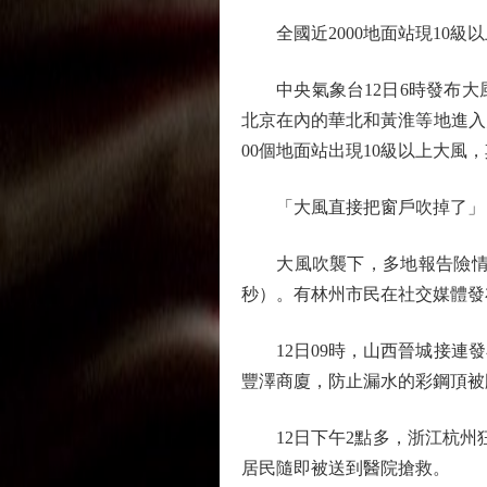
全國近2000地面站現10級以
中央氣象台12日6時發布大風
北京在內的華北和黃淮等地進入
00個地面站出現10級以上大風
「大風直接把窗戶吹掉了」
大風吹襲下，多地報告險情。11
秒）。有林州市民在社交媒體發
12日09時，山西晉城接連發
豐澤商廈，防止漏水的彩鋼頂被
12日下午2點多，浙江杭州狂
居民隨即被送到醫院搶救。