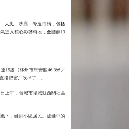
區，大風、沙塵、降溫持續，包括
氣進入核心影響時段，全國超19
15級（林州市馬安腦46.8米／
直接把窗戶吹掉了」。
當日上午，晉城市陽城縣西關社區
風颳下，砸到小區居民。被砸中的