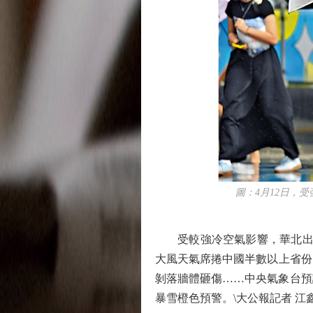
圖：4月12日，受
受較強冷空氣影響，華北出現
大風天氣席捲中國半數以上省份
剝落牆體砸傷……中央氣象台預
暴雪橙色預警。\大公報記者 江