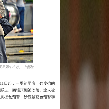
風雨中出行。\中新社
1日起，一場範圍廣、強度強的
扇颳走、商場頂棚被吹落、途人被
大風橙色預警、沙塵暴藍色預警和