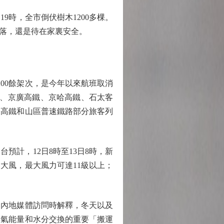
9時，全市倒伏樹木1200多棵。
掉落，還是待在家裏安全。
00餘架次，是今年以來航班取消
鐵、京廣高鐵、京哈高鐵、石太客
張高鐵和山區普速鐵路部分旅客列
計，12日8時至13日8時，新
大風，最大風力可達11級以上；
內地媒體訪問時解釋，冬天以及
大氣能量和水分交換的重要「搬運