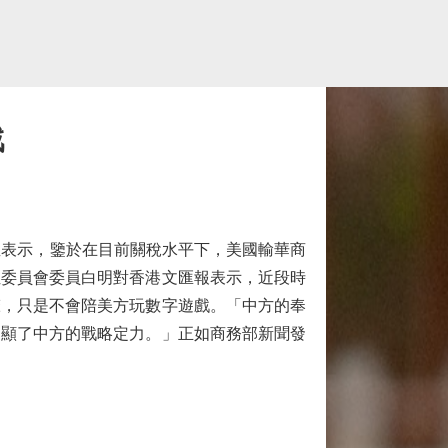
戲
並表示，鑒於在目前關稅水平下，美國輸華商
位委員會委員白明對香港文匯報表示，近段時
聲，只是不會陪美方玩數字遊戲。「中方的奉
凸顯了中方的戰略定力。」正如商務部新聞發