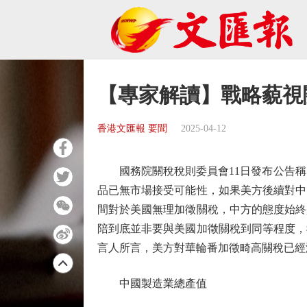
【專家解讀】戰略藐視
香港文匯報 要聞
2025-04-12
國務院關稅稅則委員會11日發布公告稱，
品已無市場接受可能性，如果美方後續對中
間對於美國無理加徵關稅，中方的態度始終
陪到底並非要與美國加徵關稅到同等程度，
言人所言，美方對華輪番加徵畸高關稅已經
中國製造業總產值