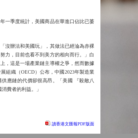
5年一季度統計，美國商品在華進口佔比已萎
「沒辦法和美國玩」，其做法已經淪為赤裸
麼努力，目前也看不到美方的相向而行。」白
度上，這是一場產業鏈主導權之爭，然而數據
組織（OECD）公布，中國2023年製造業
構供應鏈的代價卻很高昂。「美國 『殺敵八
國消費者的利益。」
讀香港文匯報PDF版面