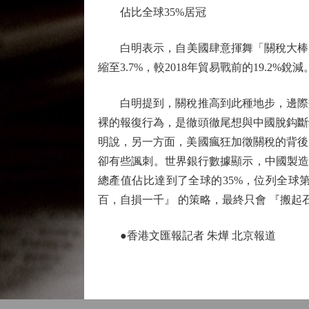
佔比全球35%居冠
白明表示，自美國肆意揮舞「關稅大棒」後
縮至3.7%，較2018年貿易戰前的19.2%銳減
白明提到，關稅推高到此種地步，邊際效
裸的報復行為，是徹頭徹尾想與中國脫鈎斷
明說，另一方面，美國瘋狂加徵關稅的背後
卻有些諷刺。世界銀行數據顯示，中國製造業
總產值佔比達到了全球的35%，位列全球
百，自損一千』 的策略，最終只會 『搬
●香港文匯報記者 朱燁 北京報道