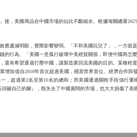
，美國商品在中國市場的佔比不斷縮水。根據海關總署202
。
應遞減明顯，實際影響變弱。「不和美國玩兒了」，一方面是
鏈的行為。「美國一意孤行破壞中美經貿關係，即便中國再怎
，還有希望通過打壓中國，讓製造業回流美國的目的。某種程
增加值自2010年首次超過美國，穩居世界首位。經濟合作與發展
第一，超過第2名至第10名的總和；而美國通過關稅手段強行重
起石頭砸自己的腳』，既失去了中國廣闊的市場，也大大損傷了美