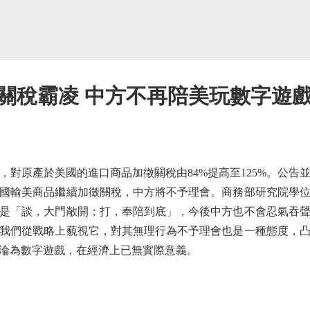
關稅霸凌 中方不再陪美玩數字遊
對原產於美國的進口商品加徵關稅由84%提高至125%。公告
國輸美商品繼續加徵關稅，中方將不予理會。商務部研究院學
是「談，大門敞開；打，奉陪到底」，今後中方也不會忍氣吞
我們從戰略上藐視它，對其無理行為不予理會也是一種態度，
淪為數字遊戲，在經濟上已無實際意義。