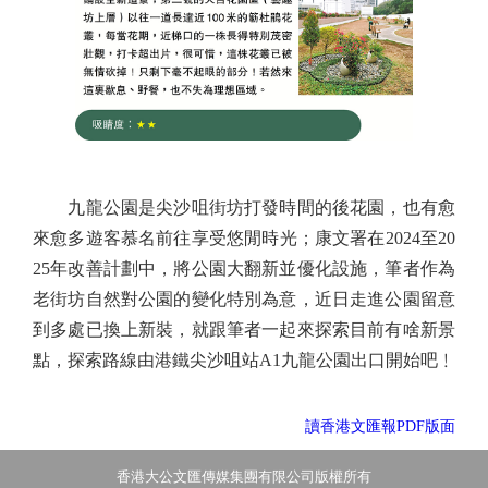
九龍公園是尖沙咀街坊打發時間的後花園，也有愈
來愈多遊客慕名前往享受悠閒時光；康文署在2024至20
25年改善計劃中，將公園大翻新並優化設施，筆者作為
老街坊自然對公園的變化特別為意，近日走進公園留意
到多處已換上新裝，就跟筆者一起來探索目前有啥新景
點，探索路線由港鐵尖沙咀站A1九龍公園出口開始吧﹗
讀香港文匯報PDF版面
香港大公文匯傳媒集團有限公司版權所有