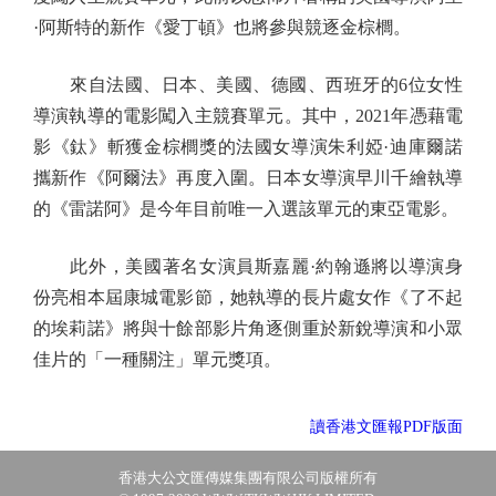
·阿斯特的新作《愛丁頓》也將參與競逐金棕櫚。
來自法國、日本、美國、德國、西班牙的6位女性
導演執導的電影闖入主競賽單元。其中，2021年憑藉電
影《鈦》斬獲金棕櫚獎的法國女導演朱利婭·迪庫爾諾
攜新作《阿爾法》再度入圍。日本女導演早川千繪執導
的《雷諾阿》是今年目前唯一入選該單元的東亞電影。
此外，美國著名女演員斯嘉麗·約翰遜將以導演身
份亮相本屆康城電影節，她執導的長片處女作《了不起
的埃莉諾》將與十餘部影片角逐側重於新銳導演和小眾
佳片的「一種關注」單元獎項。
讀香港文匯報PDF版面
香港大公文匯傳媒集團有限公司版權所有