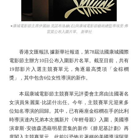
●康城電影節主席伊麗絲·克諾布洛赫(右)與康城電影節藝術總監蒂埃里·弗
雷莫公布入圍片單。 新華社
香港文匯報訊 據新華社報道，第78屆法國康城國際
電影節主辦方10日公布入圍影片名單。截至目前，共有
19部影片入選主競賽單元，角逐最高獎項「金棕櫚
獎」，其中包含6位女性導演的新作。
本屆康城電影節主競賽單元評委會主席由法國著名
女演員朱麗葉·比諾什出任。今年，主競賽單元迎來多
位知名導演的回歸。其中，已有兩座金棕櫚在手的比利
時導演達內兄弟本次攜新片《年輕母親》入圍，美國導
演韋斯·安德森憑藉明星雲集的新作《腓尼基計劃》再
度闖入主競賽單元，此前以恐怖片著稱的美國導演阿里