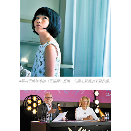
●早川千繪執導的《雷諾阿》是唯一入圍主競賽的東亞作品。