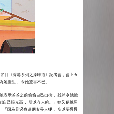
節目《香港系列之原味道》記者會，會上五
為她慶生， 令她驚喜不已。
表示爸爸之前偷偷自己出街， 雖然令她擔
能自己眼光高， 所以冇人約。」她又稱揀男
：「因為見過身邊朋友畀人呃， 所以要慢慢