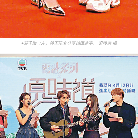
●莊子璇（左）與王汛文分享拍攝趣事。 梁靜儀 攝