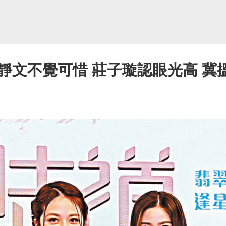
靜文不覺可惜 莊子璇認眼光高 冀