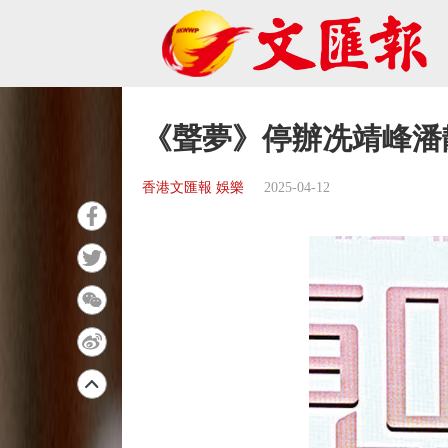
《聲夢》停辦冼靖峰潘
香港文匯報 娛樂
2025-04-12