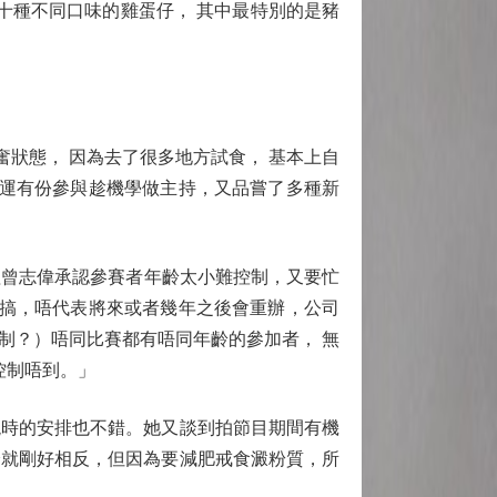
十種不同口味的雞蛋仔， 其中最特別的是豬
狀態， 因為去了很多地方試食， 基本上自
幸運有份參與趁機學做主持，又品嘗了多種新
曾志偉承認參賽者年齡太小難控制，又要忙
唔搞，唔代表將來或者幾年之後會重辦，公司
制？）唔同比賽都有唔同年齡的參加者， 無
控制唔到。」
時的安排也不錯。她又談到拍節目期間有機
峰就剛好相反，但因為要減肥戒食澱粉質，所