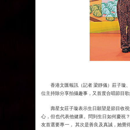
香港文匯報訊（記者 梁靜儀）莊子璇、
位主持除分享拍攝趣事，又首度合唱節目歌
壽星女莊子璇表示生日願望是節目收視爆
心，但也代表他健康。問到生日如何慶祝？
友首選要專一， 其次是善良及真誠，她覺