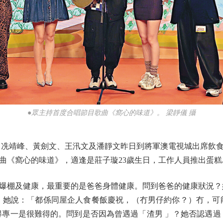
●眾主持首度合唱節目歌曲《窩心的味道》。 梁靜儀 攝
冼靖峰、黃劍文、王汛文及潘靜文昨日到將軍澳電視城出席飲食
曲《窩心的味道》，適逢是莊子璇23歲生日，工作人員推出蛋糕
棚及健康，最重要的是爸爸身體健康。問到爸爸的健康狀況？她
 她說：「都係同屋企人食餐飯慶祝，（冇男仔約你？）冇，可
得專一是很難得的。問到是否因為曾遇過「渣男 」？她否認遇過