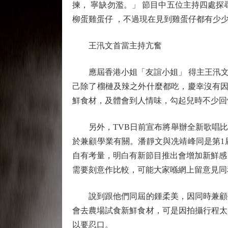
揀， 寧缺勿濫。」 節目中五位主持四處
柳蛋雞蛋仔 ，不過現在見到雞蛋仔都有少
王汛文首當主持亢奮
應屆香港小姐「友誼小姐」 得主王汛文，
己除了榴槤及辣之外什麼都吃，慶幸沒有因
鮮食材，及體會到人情味，勾起兒時不少回
另外，TVB日前宣布將舉辦全新歌唱比
於兼顧學業有關。潘靜文與冼靖峰同是第1
自有考量，明白有新節目推出會增加新鮮感
需要刻意作比較，可能大家喺網上留意見同
說到跟他們同屆的鍾柔美，因同時兼顧學
會去農場試食新鮮食材，可是因拍攝行程太
以要忍口。