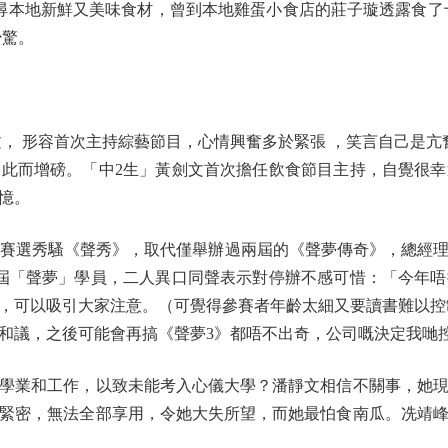
探尋本地新鮮又美味食材，曾到本地雞蛋小食店的莊子璇透露食了
少驚。
 形容首次主持綜藝節目，心情興奮多於緊張 ，笑言自己是亢奮
此而增磅。「中2生」黃劍文首次擔任飲食節目主持，自覺很
憶。
賽選秀騷《聲秀》，取代僅舉辦過兩屆的《聲夢傳奇》，總經理
屆「聲夢」學員，二人異口同聲表示對停辦不感可惜：「今年
，可以吸引大家注意。（可覺得參賽者年齡太細又要讀書難以控
和議，之後可能會再搞《聲夢3》都唔不出奇，公司嘅決定我哋
業和工作，以致未能考入心儀大學？潘靜文相信不關事，她現
緊密，無法全部享用，令她大失所望，而她最怕食南瓜。冼靖