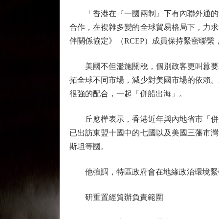
「香港在『一國兩制』下有內聯外通的獨
合作，在複雜多變的全球貿易格局下，力求
伴關係協定》（RCEP）成員保持緊密聯繫
美國不但濫施關稅，個別政客更叫囂要取
拓全球不同市場，減少對美國市場的依賴。
很強的配合，一起「併船出海」。
丘應樺表示，香港近年與內地省市「併船
已出訪東盟十國中的七國以及美國三藩市灣
斯坦等國。
他強調，特區政府會在地緣政治環境緊張
研重置經貿辦負責範圍