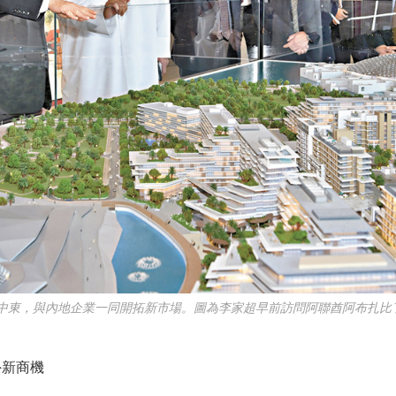
中東，與內地企業一同開拓新市場。圖為李家超早前訪問阿聯酋阿布扎比
新商機