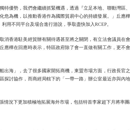
特優勢，我們會繼續抓緊機遇，透過『立足本地、聯動灣區、
化危為機，以推動香港作為國際貿易中心的持續發展。」丘應
，利用不同平台及場合進行游說，爭取盡快加入RCEP。
消香港駐美經貿辦有關待遇甚至將之關閉，有立法會議員在會
丘應樺在回應時表示，特區政府除了會一直做有關工作，更不
出海」，去了很多國家開拓商機，東盟市場方面，行政長官之
區探討協作，而商經局轄下的「一帶一路」辦公室最近亦與內
情況下更加積極地拓展海外市場，包括特首李家超下月將率團