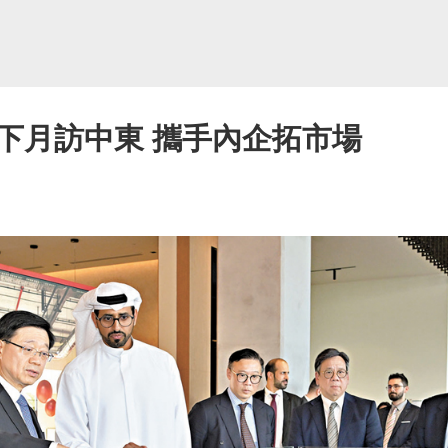
下月訪中東 攜手內企拓市場