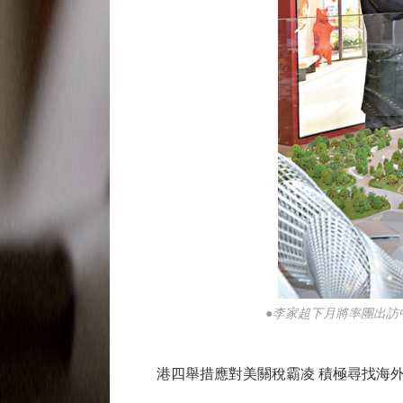
●李家超下月將率團出訪
港四舉措應對美關稅霸凌 積極尋找海外