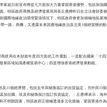
家超日前宣布將從七方面加大力量鞏固香港優勢，包括加強國
面。特區政府商務及經濟發展局局長丘應樺昨日在立法會財委
前國際地緣政治環境緊張情況下，特區政府會更加積極地拓展
帶一路」商機，又透露未來因應地緣政治及北美3個經貿辦的
經局在本財政年度四方面的工作重點，一是配合國家「十四
發展區域知識產權貿易中心；四是增強香港經濟發展動能。
21個經濟體，包括去年與秘魯簽訂的自貿協定，另外與33個
孟加拉國、埃及和秘魯探討簽訂投資協定。」丘應樺表示，海
和不明朗因素，特區政府正積極透過多元化措施，鞏固香港作為