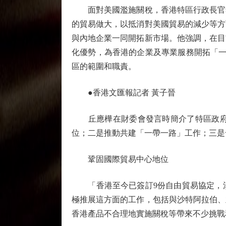
面對美國濫施關稅，香港特區行政長官李
的貿易做大，以抵消對美國貿易的減少等方
與內地企業一同開拓新市場。他強調，在目
化優勢，為香港的企業及專業服務開拓「一
區的範圍和職責。
●香港文匯報記者 黃子晉
丘應樺在財委會發言時簡介了特區政府商
位；二是推動共建「一帶一路」工作；三是
鞏固國際貿易中心地位
「香港至今已簽訂9份自由貿易協定，涉及
極推展這方面的工作，包括與沙特阿拉伯、
香港產品不合理地實施關稅等帶來不少挑戰