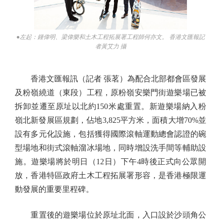
●左起：鍾偉明、梁偉樂和土木工程拓展署工程師何亦文。 香港文匯報記
者黃艾力 攝
香港文匯報訊（記者 張茗）為配合北部都會區發展
及粉嶺繞道（東段）工程，原粉嶺安樂門街遊樂場已被
拆卸並遷至原址以北約150米處重置。新遊樂場納入粉
嶺北新發展區規劃，佔地3,825平方米，面積大增70%並
設有多元化設施，包括獲得國際滾軸運動總會認證的碗
型場地和街式滾軸溜冰場地，同時增設洗手間等輔助設
施。遊樂場將於明日（12日）下午4時後正式向公眾開
放，香港特區政府土木工程拓展署形容，是香港極限運
動發展的重要里程碑。
重置後的遊樂場位於原址北面，入口設於沙頭角公