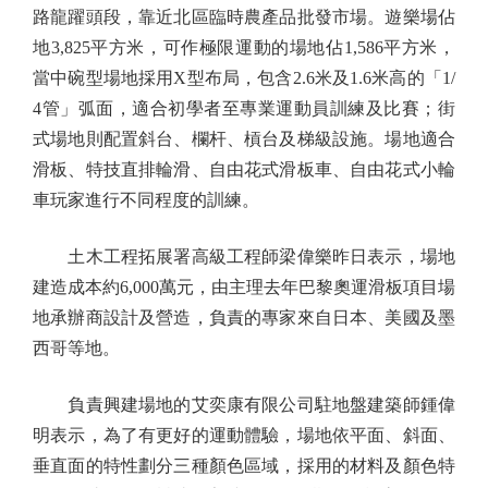
路龍躍頭段，靠近北區臨時農產品批發市場。遊樂場佔
地3,825平方米，可作極限運動的場地佔1,586平方米，
當中碗型場地採用X型布局，包含2.6米及1.6米高的「1/
4管」弧面，適合初學者至專業運動員訓練及比賽；街
式場地則配置斜台、欄杆、槓台及梯級設施。場地適合
滑板、特技直排輪滑、自由花式滑板車、自由花式小輪
車玩家進行不同程度的訓練。
土木工程拓展署高級工程師梁偉樂昨日表示，場地
建造成本約6,000萬元，由主理去年巴黎奧運滑板項目場
地承辦商設計及營造，負責的專家來自日本、美國及墨
西哥等地。
負責興建場地的艾奕康有限公司駐地盤建築師鍾偉
明表示，為了有更好的運動體驗，場地依平面、斜面、
垂直面的特性劃分三種顏色區域，採用的材料及顏色特