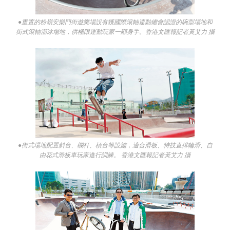
●重置的粉嶺安樂門街遊樂場設有獲國際滾軸運動總會認證的碗型場地和
街式滾軸溜冰場地，供極限運動玩家一顯身手。香港文匯報記者黃艾力 攝
●街式場地配置斜台、欄杆、槓台等設施，適合滑板、特技直排輪滑、自
由花式滑板車玩家進行訓練。 香港文匯報記者黃艾力 攝