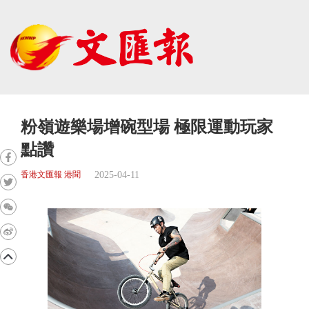
粉嶺遊樂場增碗型場 極限運動玩家
點讚
2025-04-11
香港文匯報 港聞