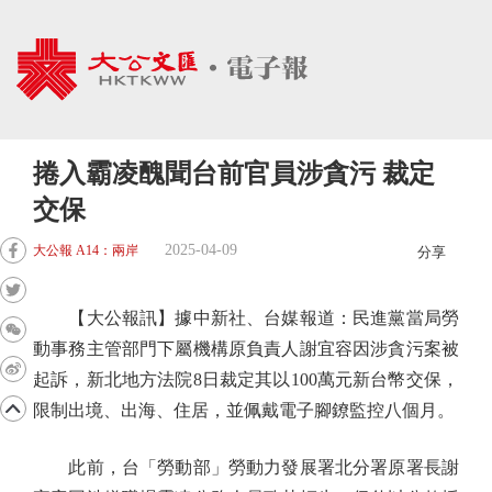
捲入霸凌醜聞台前官員涉貪污 裁定
交保
2025-04-09
大公報 A14：兩岸
分享
【大公報訊】據中新社、台媒報道：民進黨當局勞
動事務主管部門下屬機構原負責人謝宜容因涉貪污案被
起訴，新北地方法院8日裁定其以100萬元新台幣交保，
限制出境、出海、住居，並佩戴電子腳鐐監控八個月。
此前，台「勞動部」勞動力發展署北分署原署長謝