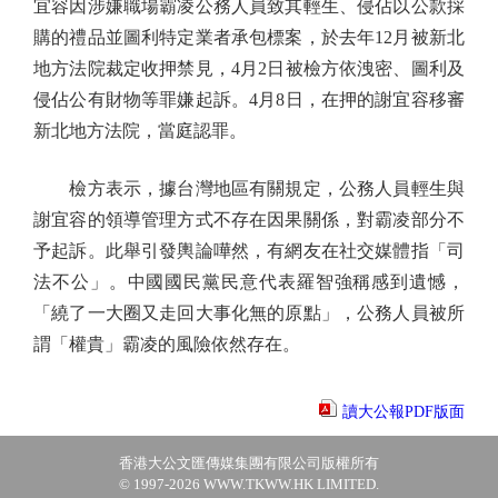
宜容因涉嫌職場霸凌公務人員致其輕生、侵佔以公款採
購的禮品並圖利特定業者承包標案，於去年12月被新北
地方法院裁定收押禁見，4月2日被檢方依洩密、圖利及
侵佔公有財物等罪嫌起訴。4月8日，在押的謝宜容移審
新北地方法院，當庭認罪。
檢方表示，據台灣地區有關規定，公務人員輕生與
謝宜容的領導管理方式不存在因果關係，對霸凌部分不
予起訴。此舉引發輿論嘩然，有網友在社交媒體指「司
法不公」。中國國民黨民意代表羅智強稱感到遺憾，
「繞了一大圈又走回大事化無的原點」，公務人員被所
謂「權貴」霸凌的風險依然存在。
讀大公報PDF版面
香港大公文匯傳媒集團有限公司版權所有
© 1997-2026 WWW.TKWW.HK LIMITED.