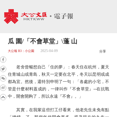
瓜 園/「不會草堂」\蓬 山
2025-04-09
大公報 B3：小公園
分享
老舍曾暢想自己「住的夢」：春天住在杭州，夏天
住青城山或青島，秋天一定要在北平，冬天以昆明或成
都為宜。然後，還特別申明了一句：「各處的小宅，不
管是什麼材料蓋成的，一律叫作『不會草堂』─在抗戰
中，開會開夠了，所以永遠『不會』。」
其實，在我輩這些打工仔看來，他老先生未免有點