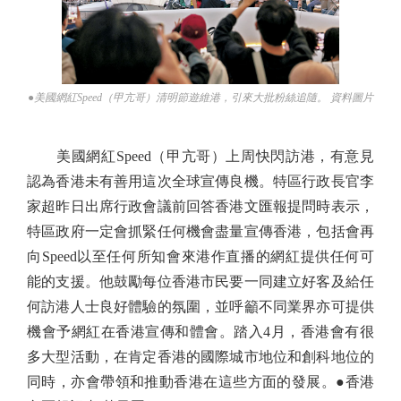
●美國網紅Speed（甲亢哥）清明節遊維港，引來大批粉絲追隨。 資料圖片
美國網紅Speed（甲亢哥）上周快閃訪港，有意見
認為香港未有善用這次全球宣傳良機。特區行政長官李
家超昨日出席行政會議前回答香港文匯報提問時表示，
特區政府一定會抓緊任何機會盡量宣傳香港，包括會再
向Speed以至任何所知會來港作直播的網紅提供任何可
能的支援。他鼓勵每位香港市民要一同建立好客及給任
何訪港人士良好體驗的氛圍，並呼籲不同業界亦可提供
機會予網紅在香港宣傳和體會。踏入4月，香港會有很
多大型活動，在肯定香港的國際城市地位和創科地位的
同時，亦會帶領和推動香港在這些方面的發展。●香港