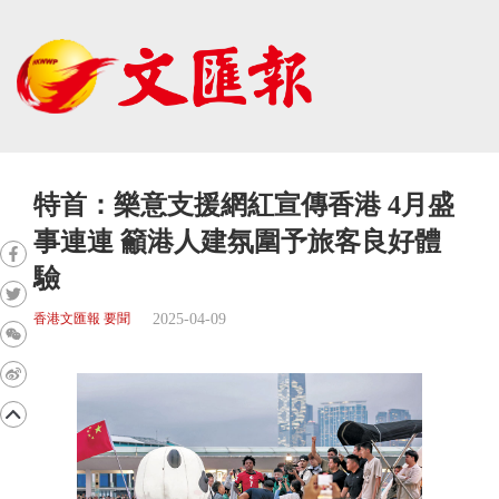
特首：樂意支援網紅宣傳香港 4月盛
事連連 籲港人建氛圍予旅客良好體
驗
2025-04-09
香港文匯報 要聞