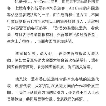
他舉例說，Art Central展會，觀展者有25%是外國遊
客；七欖賽事的觀眾有40%是遊客；Art Basel的外國遊
客佔整體參觀訪客的一半。而在經濟和生意方面，不同
行業回應指有15%至30%以上的額外經營收入，這證明
了內容豐富的各項盛事，「對香港整體旅遊業、餐飲
業、有關各行各業都很有利，亦會帶來很多經濟收益，
生意上升很多」，市面亦因而更加熱鬧。
李家超又說，踏入4月，香港仍會有很多大型活
動，例如世界互聯網大會亞太峰會首次在港舉行，還有
國際創科營商周、香港國際創科展、香江諾貝論壇。
他又說，還有香山旅遊峰會將齊集各地的旅遊代
表、政府代表，大家探討在旅遊方面的合作和發展空
間，「我們正延續這方面的吸引力，令更多不同人士來
香港旅遊，參與展覽和會議，發展我們的經濟。」