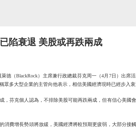
料已陷衰退 美股或再跌兩成
（BlackRock）主席兼行政總裁芬克周一（4月7日）出
稱眾多大型企業的主管向他表示，相信美國經濟現時已經步入衰
，芬克個人認為，不排除美股可能再跌兩成，但有信心美國會
消費增長勢頭將放緩，美國經濟將較預期更疲弱，大部分接觸