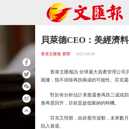
貝萊德CEO：美經濟
香港文匯報 要聞
2025-04-09
香港文匯報訊 全球最大資產管理公司貝萊德
困擾，指不排除再跌兩成的可能性。芬克還
對於有分析估計美股還會再跌三成或四成
會再度回升，目前是趁低吸納的時機。
芬克又預期，由於股市波動，未來數月的
陷入衰退。