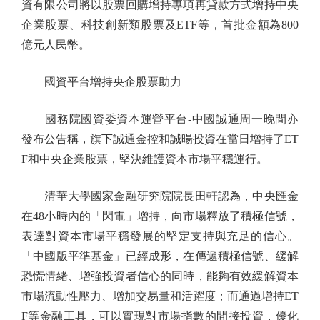
資有限公司將以股票回購增持專項再貸款方式增持中央
企業股票、科技創新類股票及ETF等，首批金額為800
億元人民幣。
國資平台增持央企股票助力
國務院國資委資本運營平台-中國誠通周一晚間亦
發布公告稱，旗下誠通金控和誠暘投資在當日增持了ET
F和中央企業股票，堅決維護資本市場平穩運行。
清華大學國家金融研究院院長田軒認為，中央匯金
在48小時內的「閃電」增持，向市場釋放了積極信號，
表達對資本市場平穩發展的堅定支持與充足的信心。
「中國版平準基金」已經成形，在傳遞積極信號、緩解
恐慌情緒、增強投資者信心的同時，能夠有效緩解資本
市場流動性壓力、增加交易量和活躍度；而通過增持ET
F等金融工具，可以實現對市場指數的間接投資，優化