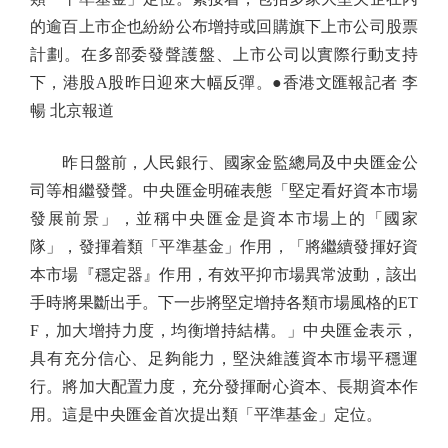
的逾百上市企也紛紛公布增持或回購旗下上市公司股票
計劃。在多部委發聲護盤、上市公司以實際行動支持
下，港股A股昨日迎來大幅反彈。●香港文匯報記者 李
暢 北京報道
昨日盤前，人民銀行、國家金監總局及中央匯金公
司等相繼發聲。中央匯金明確表態「堅定看好資本市場
發展前景」，並稱中央匯金是資本市場上的「國家
隊」，發揮着類「平準基金」作用，「將繼續發揮好資
本市場『穩定器』作用，有效平抑市場異常波動，該出
手時將果斷出手。下一步將堅定增持各類市場風格的ET
F，加大增持力度，均衡增持結構。」中央匯金表示，
具有充分信心、足夠能力，堅決維護資本市場平穩運
行。將加大配置力度，充分發揮耐心資本、長期資本作
用。這是中央匯金首次提出類「平準基金」定位。