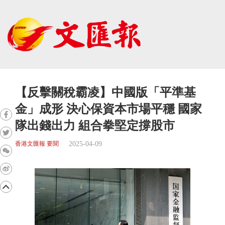
【反擊關稅霸凌】中國版「平準基
金」成形 決心保資本市場平穩 國家
隊出錢出力 組合拳堅定撐股市
2025-04-09
香港文匯報 要聞