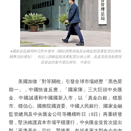
●國家金監總局昨日對外發布《關於調整保險資金權益類資產監管比例有
關事項的通知》，包括上調權益類資產配置比例上限，及提高投資創業投
資基金的集中度比例等。 中新社
美國加徵「對等關稅」引發全球市場經歷「黑色星
期一」，中國快速反應，「國家隊」三大巨頭中央匯
金、中國誠通和中國國新入市，以「真金白銀」穩股
市、穩信心。國務院國資委、中國人民銀行、國家金融
監管總局及中央匯金公司等機構昨日（8日）再重磅發
聲，堅決維護資本市場平穩運行，中央匯金並首次提出
類「平準基金」定位。緊接着，包括多家大型央企在內