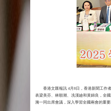
香港文匯報訊 4月8日，香港新聞工作者
表梁美芬、林順潮、冼漢廸和黃錦良，全國
漪一同出席會議，深入學習全國兩會的重要