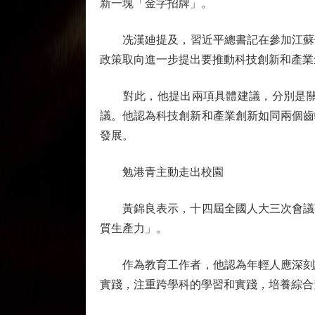
新一塊「金字招牌」。
冼漢廸提及，習近平總書記在參加江蘇代表
政策取向進一步提出要推動科技創新和產業
對此，他提出兩項具體建議，分別是關於
議。他認為科技創新和產業創新如同兩個齒
發展。
勉港青主動走出校園
黃錦良表示，十四屆全國人大三次會議強
質生產力」。
作為教育工作者，他認為年輕人應深刻認
實踐，注重跨學科的學習和實踐，培養綜合