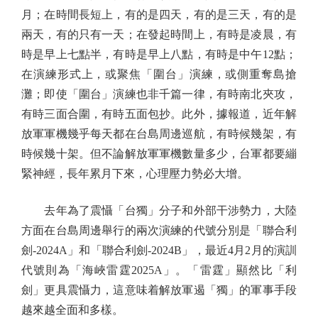
月；在時間長短上，有的是四天，有的是三天，有的是
兩天，有的只有一天；在發起時間上，有時是凌晨，有
時是早上七點半，有時是早上八點，有時是中午12點；
在演練形式上，或聚焦「圍台」演練，或側重奪島搶
灘；即使「圍台」演練也非千篇一律，有時南北夾攻，
有時三面合圍，有時五面包抄。此外，據報道，近年解
放軍軍機幾乎每天都在台島周邊巡航，有時候幾架，有
時候幾十架。但不論解放軍軍機數量多少，台軍都要繃
緊神經，長年累月下來，心理壓力勢必大增。
去年為了震懾「台獨」分子和外部干涉勢力，大陸
方面在台島周邊舉行的兩次演練的代號分別是「聯合利
劍-2024A」和「聯合利劍-2024B」，最近4月2月的演訓
代號則為「海峽雷霆2025A」。「雷霆」顯然比「利
劍」更具震懾力，這意味着解放軍遏「獨」的軍事手段
越來越全面和多樣。