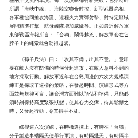
壓兩岸交流的軍演。每一次演練都有新突破，包括粉碎
所謂「海峽中線」、海陸空聯合封控、新型武器亮相、
各軍種協同搶攻海灘、遠程火力實彈射擊、對特定區域
展開精準打擊、航母編隊增加威懾等。正如最近解放軍
東部戰區海報所言：「台獨」鬧得越兇，解放軍套在它
脖子上的繩索就會勒得越緊。
《孫子兵法》曰：「攻其不備，出其不意。」意即
要在敵人沒有防備的時候發起進攻，在敵人意料不到的
地方採取行動。解放軍近年在台島周邊的六次大規模演
練正是採取了這樣的策略，在發起時間、演練形式等方
面並無規律可言，讓台灣方面難以預估和準備，只能必
須時刻保持高度緊張狀態，使其心力交瘁，待其鬆懈之
時，又發起行動，令其措手不及。
綜觀這六次演練，在時機選擇上，有時在「台獨」
分子製造事端隔天便舉行軍演，有時隔幾天，有時隔半