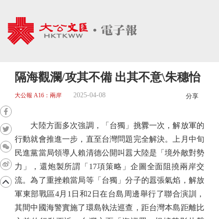
隔海觀瀾/攻其不備 出其不意\朱穗怡
2025-04-08
大公報 A16：兩岸
分享
大陸方面多次強調，「台獨」挑釁一次，解放軍的
行動就會推進一步，直至台灣問題完全解決。上月中旬
民進黨當局領導人賴清德公開叫囂大陸是「境外敵對勢
力」，還炮製所謂「17項策略」企圖全面阻撓兩岸交
流。為了重挫賴當局等「台獨」分子的囂張氣焰，解放
軍東部戰區4月1日和2日在台島周邊舉行了聯合演訓，
其間中國海警實施了環島執法巡查，距台灣本島距離比