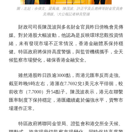
圖：左起：余偉文、梁鳳儀、陳茂波、許正宇及丘應樺等財金官員會
見傳媒。\大公報記者林良堅攝
財政司司長陳茂波與多名財金官員昨日傍晚會見傳
媒。對於港股大幅波動，他認為是反映環球悲觀投資情
緒，未有發現市場不正常情況，香港金融體系保持穩
健。特區政府將保持高度警惕，與監管機構攜手，全天
候監察市場變化，確保香港金融安全。
雖然港股昨日跌逾3000點，而港元匯率反而走強。
截至昨晚9時左右，港滙在7.7692兌1美元水平徘徊，較
前收市（7.7000）升54點子。陳茂波表示，港元在聯繫
匯率制度下保持穩定，港匯繼續處於偏強水平，貨幣市
場運作正常。
特區政府將聯同金管局、證監會和港交所全天候、
聯動式、跨市場密切監察市場變化，同時保持高度警