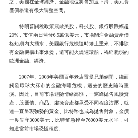
之，美國在全球經濟、金融地位將會加速下滑，美元資
產價格還有很大調整空間。
特朗普關稅政策震散美股，科技股、銀行股跌幅超
20%，市值兩日蒸發6.5萬億美元，市場關注金融資產價
格短期內大插水，美國銀行危機隨時捲土重來，不排除
有金融機構出事爆煲，還可能火燒連環船，禍延脆弱的
歐洲金融、經濟。
2007年、2008年美國百年老店雷曼兄弟倒閉，繼而
觸發環球大冧市的金融海嘯危機，過去的歷史隨時重
演。因此，目前市場避險情緒高漲，一窩蜂拋售風險資
產，股匯債、商品、虛擬資產都承受不同程度沽壓，就
連一直呈現強勢的黃金、比特幣也成為拋售對象，金價
一度失守3000美元，比特幣急挫至76000美元水平，可
知道當前市場恐慌程度。