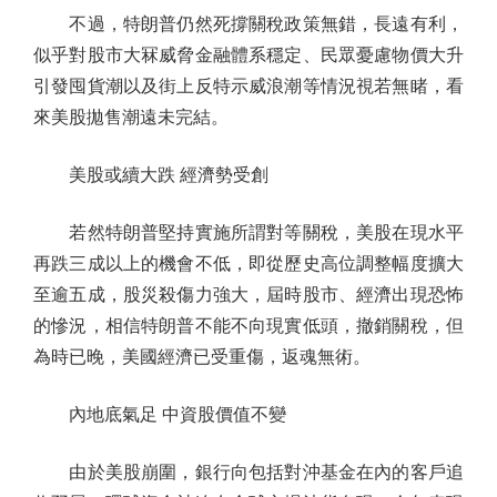
不過，特朗普仍然死撐關稅政策無錯，長遠有利，
似乎對股市大冧威脅金融體系穩定、民眾憂慮物價大升
引發囤貨潮以及街上反特示威浪潮等情況視若無睹，看
來美股拋售潮遠未完結。
美股或續大跌 經濟勢受創
若然特朗普堅持實施所謂對等關稅，美股在現水平
再跌三成以上的機會不低，即從歷史高位調整幅度擴大
至逾五成，股災殺傷力強大，屆時股市、經濟出現恐怖
的慘況，相信特朗普不能不向現實低頭，撤銷關稅，但
為時已晚，美國經濟已受重傷，返魂無術。
內地底氣足 中資股價值不變
由於美股崩圍，銀行向包括對沖基金在內的客戶追