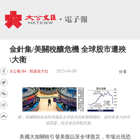
金針集/美關稅釀危機 全球股市遭殃
\大衛
2025-04-08
大公報 B4：投資全方位
分享
圖：美國關稅政策對美國及全球股市的衝擊剛開始，提防有更大的市
場震盪，投資者宜靜觀其變。
美國大加關稅引發美股以至全球股災，市場出現恐