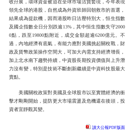
收孖展，環球資金被迫在全球市場沽貨套現，今年表現
領先全球的港股，自然成為外資班師回朝救市的首選，
結果成為提款機，因而港股昨日沽壓特別大，恒生指數
及國企指數全日分別跌逾13%，其中恒生指數失守2000
0點，跌至19800點附近，成交金額超逾6200億元。不
過，內地經濟有底氣，有能力應對美國挑起關稅戰，財
政及貨幣政策操作空間大，可加大內需支持經濟增長，
加上北水南下趨勢持續，中資股長期投資價值與上升潛
力沒有變，特別是技術不斷創新繼續是中資科技股最大
賣點。
美國關稅政策對美國及全球股市以至實體經濟的衝
擊才剛剛開始，提防更大市場震盪及危機還在後頭，投
資者宜靜觀其變。
讀大公報PDF版面