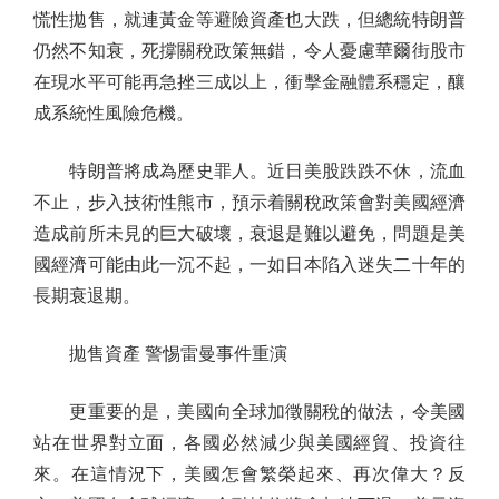
慌性拋售，就連黃金等避險資產也大跌，但總統特朗普
仍然不知衰，死撐關稅政策無錯，令人憂慮華爾街股市
在現水平可能再急挫三成以上，衝擊金融體系穩定，釀
成系統性風險危機。
特朗普將成為歷史罪人。近日美股跌跌不休，流血
不止，步入技術性熊市，預示着關稅政策會對美國經濟
造成前所未見的巨大破壞，衰退是難以避免，問題是美
國經濟可能由此一沉不起，一如日本陷入迷失二十年的
長期衰退期。
拋售資產 警惕雷曼事件重演
更重要的是，美國向全球加徵關稅的做法，令美國
站在世界對立面，各國必然減少與美國經貿、投資往
來。在這情況下，美國怎會繁榮起來、再次偉大？反