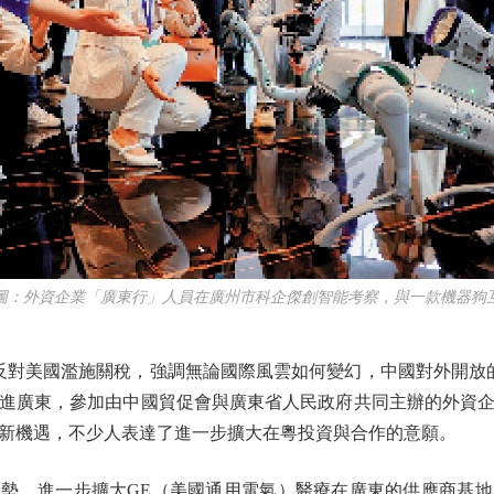
外資企業「廣東行」人員在廣州市科企傑創智能考察，與一款機器狗
美國濫施關稅，強調無論國際風雲如何變幻，中國對外開放的
進廣東，參加由中國貿促會與廣東省人民政府共同主辦的外資
新機遇，不少人表達了進一步擴大在粵投資與合作的意願。
，進一步擴大GE（美國通用電氣）醫療在廣東的供應商基地