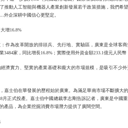
了推動人工智能與機器人產業創新發展若干政策措施，我們希
…外企深耕中國信心更堅定。
增16.8%
作為改革開放的排頭兵、先行地、實驗區，廣東是全球客商
484家，同比增長16.8%；實際使用外資金額233.1億元人民幣
濟實力、堅實的產業基礎和龐大的市場規模，是吸引不少外
嘉士伯在華發展的歷程始於廣東。為滿足華南市場不斷擴大的
8月正式投產。嘉士伯中國總裁李志剛告訴記者，廣東是中國
的產品，為企業挖掘消費市場潛力提供了廣闊空間。
點