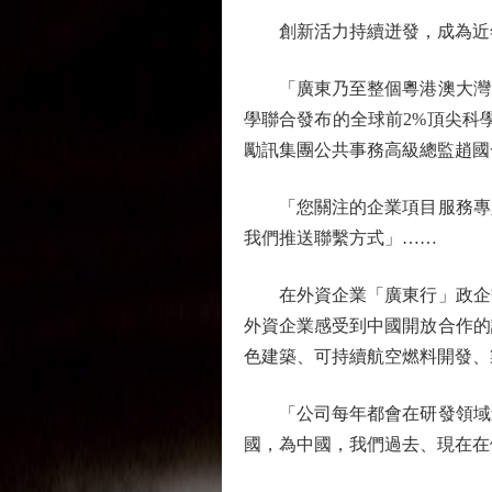
創新活力持續迸發，成為近年
「廣東乃至整個粵港澳大灣區
學聯合發布的全球前2%頂尖科
勵訊集團公共事務高級總監趙國
「您關注的企業項目服務專人
我們推送聯繫方式」……
在外資企業「廣東行」政企交
外資企業感受到中國開放合作的
色建築、可持續航空燃料開發、
「公司每年都會在研發領域進
國，為中國，我們過去、現在在