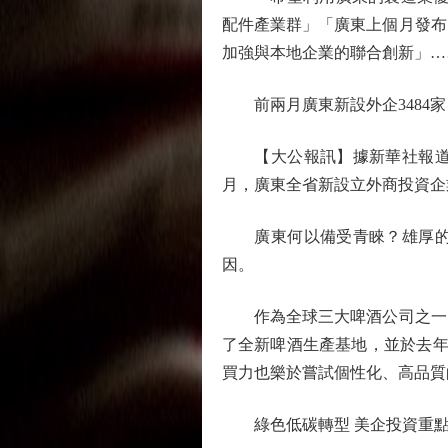
配件產業群」「廣東上個月發布
加強與本地企業的聯合創新」…
前兩月廣東新設外企3484家 大
【大公報訊】據新華社報道：
月，廣東全省新設立外商投資企業3
廣東何以備受青睞？雄厚的經
因。
作為全球三大啤酒公司之一，
了全新啤酒生產基地，並於去年
買力也樂於嘗試個性化、高品質
綠色低碳轉型 美企投資重