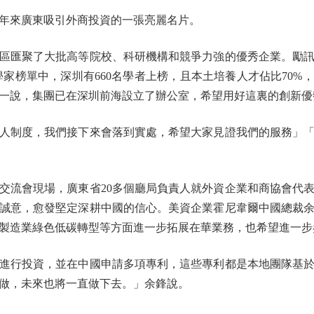
來廣東吸引外商投資的一張亮麗名片。
匯聚了大批高等院校、科研機構和競爭力強的優秀企業。勵訊
學家榜單中，深圳有660名學者上榜，且本土培養人才佔比70%
一說，集團已在深圳前海設立了辦公室，希望用好這裏的創新優
制度，我們接下來會落到實處，希望大家見證我們的服務」「
流會現場，廣東省20多個廳局負責人就外資企業和商協會代表
誠意，愈發堅定深耕中國的信心。美資企業霍尼韋爾中國總裁
製造業綠色低碳轉型等方面進一步拓展在華業務，也希望進一步
行投資，並在中國申請多項專利，這些專利都是本地團隊基於
做，未來也將一直做下去。」余鋒說。