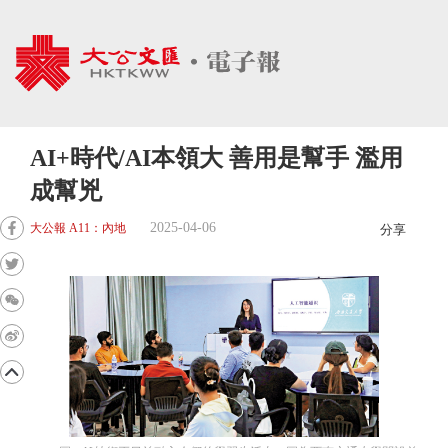
AI+時代/AI本領大 善用是幫手 濫用
成幫兇
2025-04-06
大公報 A11：內地
分享