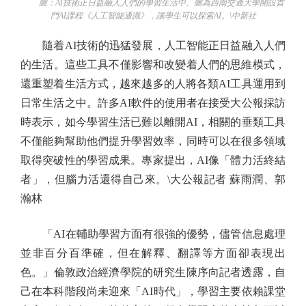
圖：AI技術正日益融入人們的學習生活中。圖為西南交通大學開設首
門AI課程《人工智能通識》，讓學生可以探索AI。\中新社
隨着AI技術的迅猛發展，人工智能正日益融入人們
的生活。這些工具不僅影響和改變着人們的思維模式，
還重塑着生活方式，越來越多的人將各類AI工具運用到
日常生活之中。許多AI軟件的使用者在接受大公報採訪
時表示，如今學習生活已難以離開AI，相關的垂類工具
不僅能夠幫助他們提升學習效率，同時可以在很多領域
取得突破性的學習成果。專家提出，AI像「體力活終結
者」，但腦力活還得自己來。\大公報記者 蘇雨潤、郭
瀚林
「AI在輔助學習方面有很強的優勢，儘管信息處理
並非百分百準確，但在解釋、翻譯等方面卻表現出
色。」倫敦政治經濟學院的研究生陳序向記者透露，自
己在本科階段尚未迎來「AI時代」，學習主要依賴課堂