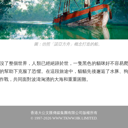
圖：仿照「諾亞方舟」概念打造的船。
了整個世界，人類已經絕跡於世，一隻黑色的貓咪好不容易爬
的幫助下克服了恐懼。在這段旅途中，貓貓先後邂逅了水豚、
作戰，共同面對波濤洶湧的大海和重重困難。
香港大公文匯傳媒集團有限公司版權所有
© 1997-2026 WWW.TKWW.HK LIMITED.