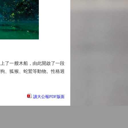
上了一艘木船，由此開啟了一段
狗狗、狐猴、蛇鷲等動物。性格迥
讀大公報PDF版面