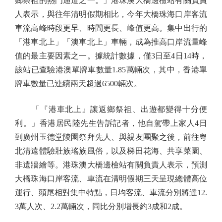
鄉祭祖的熱門通道之一。」港珠澳大橋邊檢站有關負責
人表示，與往年清明假期相比，今年大橋珠海口岸客流
車流高峰時段更早、時間更長、峰值更高。集中出行的
「港車北上」「澳車北上」車輛，成為推高口岸流量峰
值的最主要因素之一。據統計數據，僅3日至4日14時，
該站已查驗港澳單牌車數量1.85萬輛次，其中，香港單
牌車數量已連續兩天超過6500輛次。
「『港車北上』讓返鄉祭祖、出遊都變得十分便
利。」香港居民陸先生告訴記者，他自駕帶上家人4日
到廣州玉德堂陵園祭拜先人、與親友團聚之後，前往粵
北清遠體驗壯族瑤族風俗，以及梯田花海、共享菜園、
非遺牆繪等。港珠澳大橋邊檢站有關負責人表示，預測
大橋珠海口岸客流、車流在清明假期三天呈現總體高位
運行、頭尾相對集中特點，日均客流、車流分別將達12.
3萬人次、2.2萬輛次，同比分別增長約3成和2成。