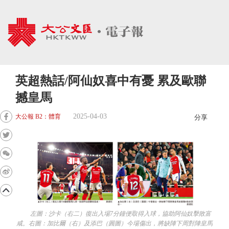
英超熱話/阿仙奴喜中有憂 累及歐聯
撼皇馬
2025-04-03
大公報 B2：體育
分享
左圖：沙卡（右二）復出入場7分鐘便取得入球，協助阿仙奴擊敗富
咸。右圖：加比爾（右）及添巴（圓圖）今場傷出，將缺陣下周對陣皇馬