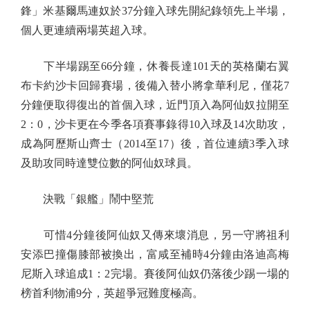
鋒」米基爾馬連奴於37分鐘入球先開紀錄領先上半場，
個人更連續兩場英超入球。
下半場踢至66分鐘，休養長達101天的英格蘭右翼
布卡約沙卡回歸賽場，後備入替小將拿華利尼，僅花7
分鐘便取得復出的首個入球，近門頂入為阿仙奴拉開至
2：0，沙卡更在今季各項賽事錄得10入球及14次助攻，
成為阿歷斯山齊士（2014至17）後，首位連續3季入球
及助攻同時達雙位數的阿仙奴球員。
決戰「銀艦」鬧中堅荒
可惜4分鐘後阿仙奴又傳來壞消息，另一守將祖利
安添巴撞傷膝部被換出，富咸至補時4分鐘由洛迪高梅
尼斯入球追成1：2完場。賽後阿仙奴仍落後少踢一場的
榜首利物浦9分，英超爭冠難度極高。