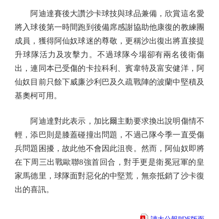
阿迪達賽後大讚沙卡球技與球品兼備，欣賞這名愛
將入球後第一時間跑到後備席感謝協助他康復的教練團
成員，獲得阿仙奴球迷的尊敬，更稱沙出復出將直接提
升球隊活力及攻擊力。不過球隊今場卻有兩名後衛傷
出，連同本已受傷的卡拉科利、賓韋特及富安健洋，阿
仙奴目前只餘下威廉沙利巴及久疏戰陣的波蘭中堅積及
基奧柯可用。
阿迪達對此表示，加比爾主動要求換出說明傷情不
輕，添巴則是膝蓋碰撞出問題，不過己隊今季一直受傷
兵問題困擾，故此他不會因此沮喪。然而，阿仙奴即將
在下周三出戰歐聯8強首回合，對手更是衛冕冠軍的皇
家馬德里，球隊面對惡化的中堅荒，無奈抵銷了沙卡復
出的喜訊。