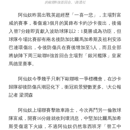
的歐聯8強首回合。\路透社
阿仙奴昨晨出戰英超經歷「一喜一悲」，主場對富
咸的賽事，養傷逾3個月的翼鋒布卡約沙卡復出，後備
入替7分鐘即貢獻入波助球隊以2：1奠勝成為功臣，但
球隊今場比賽卻有兩名後防加比爾馬加希斯及祖利安添
巴連環傷出，令後防傷兵在賽後增加至5人，而且全部
將缺陣下周三歐聯8強首回合主場對「銀河艦隊」皇家
馬德里賽事。
阿仙奴今季幾乎只剩下歐聯唯一爭標機會，在沙卡
歸隊卻後防傷兵潮惡化下，衝冠前景變數更多。\大公報
記者 梁潤森
阿仙奴上場聯賽擊敗車路士，今次再鬥另一倫敦球
隊富咸，開賽16分鐘就收到壞消息，中堅加比爾馬加希
斯受傷退下火線，不過阿仙奴仍然靠西班牙「替工中