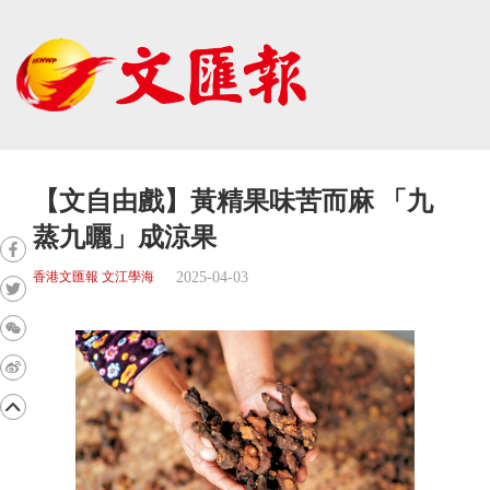
【文自由戲】黃精果味苦而麻 「九
蒸九曬」成涼果
2025-04-03
香港文匯報 文江學海