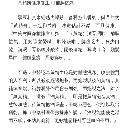
黃精餅健康養生 可補脾益氣
黑豆和黃米經熱力爆炒，會釋放出香氣，與帶甜的
「黃精膏」一起和成餅，味道估計不錯，而且健康。
《中藥材圖像數據庫》指：「（黃精）滋腎潤肺，補脾
益氣。用於陰虛勞嗽；肺燥咳嗽；脾虛乏力；食少口
乾；消渴；腎虧腰膝酸軟；陽痿遺精；耳鳴目暗；鬚髮
早白；體虛羸瘦；風癩癬疾。」
不過，中醫認為黃精生吃是對體熱濕寒、痰熱體質
的人不利，所以必須經過炮製。而炮製以後的黃精，其
補氣養陰、補脾潤肺作用會被增強。而炮製之法，除了
「蒸黃精」，還有「酒黃精」，即是把黃精泡進黃酒，
然後加熱。待黃精把酒吸盡，並轉成黑色，便可以取出
曬乾。據《中藥材圖像數據庫》說，「酒製能能使之滋
而不膩，並助其藥勢，更好地發揮補腎益血的作用。」