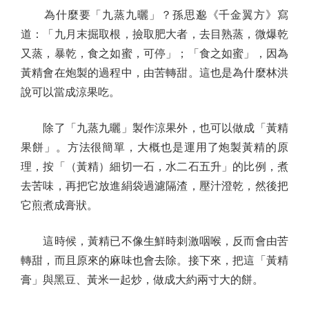
為什麼要「九蒸九曬」？孫思邈《千金翼方》寫
道：「九月末掘取根，撿取肥大者，去目熟蒸，微爆乾
又蒸，暴乾，食之如蜜，可停」；「食之如蜜」，因為
黃精會在炮製的過程中，由苦轉甜。這也是為什麼林洪
說可以當成涼果吃。
除了「九蒸九曬」製作涼果外，也可以做成「黃精
果餅」。方法很簡單，大概也是運用了炮製黃精的原
理，按「（黃精）細切一石，水二石五升」的比例，煮
去苦味，再把它放進絹袋過濾隔渣，壓汁澄乾，然後把
它煎煮成膏狀。
這時候，黃精已不像生鮮時刺激咽喉，反而會由苦
轉甜，而且原來的麻味也會去除。接下來，把這「黃精
膏」與黑豆、黃米一起炒，做成大約兩寸大的餅。