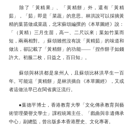
除了「黃精果」、「黃精餅」外，還有「黃精
茹」，「茹」即是「菜蔬」的意思。林洪說可以採摘黃
精的葉苗做成菜蔬，北宋蘇頌編撰的《本草圖經》說：
「（黃精）三月生苗，高一、二尺以來；葉如竹葉而
短，兩兩相對。」蘇頌雖然沒有說「黃精茹」的味道和
做法，卻記載了「黃精餅」的功能——「捏作餅子如錢
許大。初服二枚，日益之，百日知」。
蘇頌與林洪都是泉州人，且蘇頌比林洪早生一百
年。可能這「黃精餅」是林洪摘自《本草圖經》，又或
者這做法早已在閩省廣泛流行。
●葉德平博士，香港教育大學「文化傳承教育與藝
術管理榮譽文學士」課程統籌主任、「戲曲與非遺傳承
中心」副總監，曾出版多本香港歷史、文化專著。