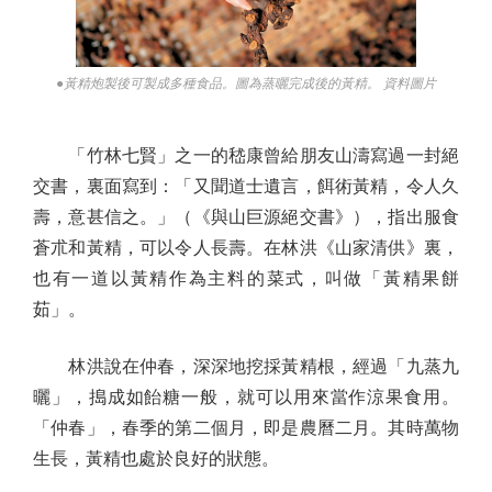
●黃精炮製後可製成多種食品。圖為蒸曬完成後的黃精。 資料圖片
「竹林七賢」之一的嵇康曾給朋友山濤寫過一封絕
交書，裏面寫到：「又聞道士遺言，餌術黃精，令人久
壽，意甚信之。」（《與山巨源絕交書》），指出服食
蒼朮和黃精，可以令人長壽。在林洪《山家清供》裏，
也有一道以黃精作為主料的菜式，叫做「黃精果餅
茹」。
林洪說在仲春，深深地挖採黃精根，經過「九蒸九
曬」，搗成如飴糖一般，就可以用來當作涼果食用。
「仲春」，春季的第二個月，即是農曆二月。其時萬物
生長，黃精也處於良好的狀態。