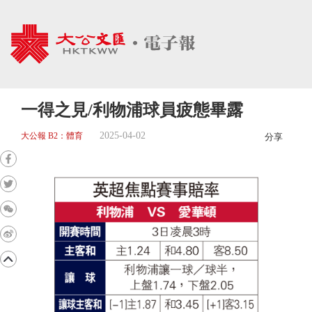
一得之見/利物浦球員疲態畢露
2025-04-02
大公報 B2：體育
分享