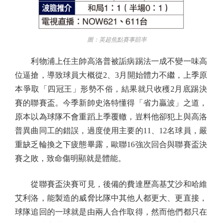
圖：英超焦點賽事賠率
利物浦上任主帥高洛普被詬病踢法一成不變一味高
位逼搶，導致球員大概從2、3月開始體力不繼，上季原
本爭取「四冠王」形勢不俗，結果就只收穫2月底踢決
賽的聯賽盃。今季新帥史洛特懂得「省力贏波」之道，
原本以為球隊不會重蹈上季覆轍，豈料他卻犯上與高洛
普異曲同工的錯誤，過度使用主要的11、12名球員，嚴
重缺乏輪換之下疲態畢露，歐聯16強次回合與聯賽盃決
賽之敗，致命傷明顯就是體能。
從聯賽盃決賽可見，後備的費達歷高基艾沙和哈維
艾利洛，能製造的威脅比隊中其他人都更大、更直接，
球隊追回的一球就是由兩人合作取得，然而他們都只在