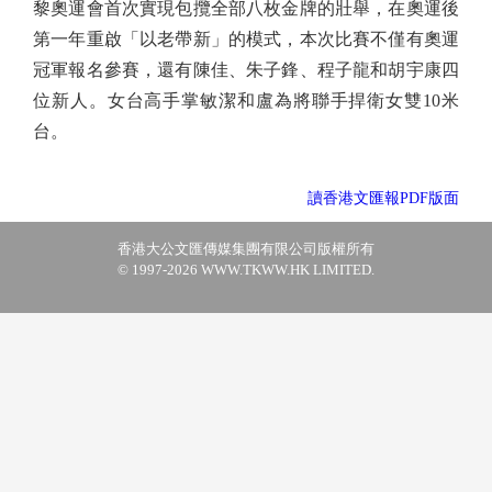
黎奧運會首次實現包攬全部八枚金牌的壯舉，在奧運後
第一年重啟「以老帶新」的模式，本次比賽不僅有奧運
冠軍報名參賽，還有陳佳、朱子鋒、程子龍和胡宇康四
位新人。女台高手掌敏潔和盧為將聯手捍衛女雙10米
台。
讀香港文匯報PDF版面
香港大公文匯傳媒集團有限公司版權所有
© 1997-2026 WWW.TKWW.HK LIMITED.