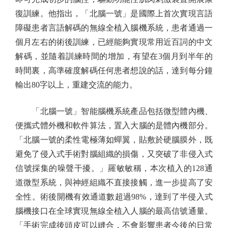
復訓練。他指出，「北腦一號」是國際上首次實現言語
障礙患者言語解碼的無線全植入腦機系統，患者通過一
個月左右的術後訓練，已經能夠實現常用近百詞的中文
解碼，並隨着訓練時間的增加，有望在3個月到半年的
時間裏，高準確度解碼任何患者想說的話，達到每分鐘
輸出80字以上，重建交流的能力。
「北腦一號」智能腦機系統產品包括微型體內機、
便攜式體外機和軟件算法，置入大腦的是體內機部分。
「北腦一號的柔性電極薄如蟬翼，貼敷於硬腦膜外，既
避免了侵入式手術對腦組織的損傷，又突破了非侵入式
信號採集的噪聲干擾。」羅敏敏稱，本次植入的128通
道微型系統，與神經組織不直接接觸，進一步提高了安
全性。術後開機有效通道數超過98%，達到了半侵入式
腦機接口在全球實現無線全植入人腦的最高信號通量。
「手術完成後頭皮可以縫合，不會影響患者今後的日常