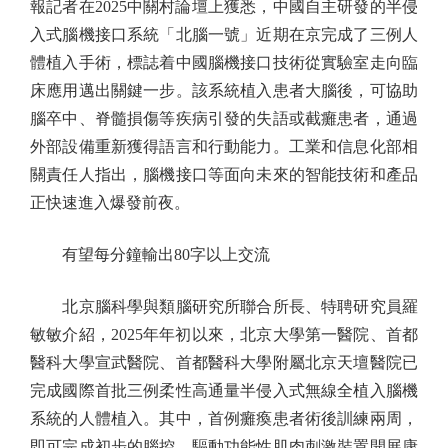
報記者在2025中關村論壇上獲悉，中國自主研發的半侵
入式腦機接口系統「北腦一號」近期在京完成了三例人
體植入手術，標誌着中國腦機接口技術從實驗室走向臨
床應用邁出關鍵一步。該系統植入患者大腦後，可協助
腦卒中、脊髓損傷等疾病引發的失語或截癱患者，通過
外部設備重新獲得語言和行動能力。工業和信息化部相
關責任人指出，腦機接口等面向未來的智能技術和產品
正快速進入爆發前夜。
有望每分鐘輸出80字以上交流
北京腦科學與類腦研究所聯合所長、特聘研究員羅
敏敏介紹，2025年年初以來，北京大學第一醫院、首都
醫科大學宣武醫院、首都醫科大學附屬北京天壇醫院已
完成國際首批三例柔性高通量半侵入式無線全植入腦機
系統的人體植入。其中，首例癱瘓患者術後訓練兩周，
即可完成初步的腦控，驅動功能性肌肉刺激裝置開展康