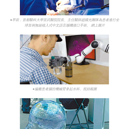
●早前，首都醫科大學宣武醫院院長、主任醫師趙國光團隊為患者進行全
球首例無線植入式中文語言腦機接口手術。 網上圖片
●偏癱患者腦控機械臂拿起水杯。視頻截圖