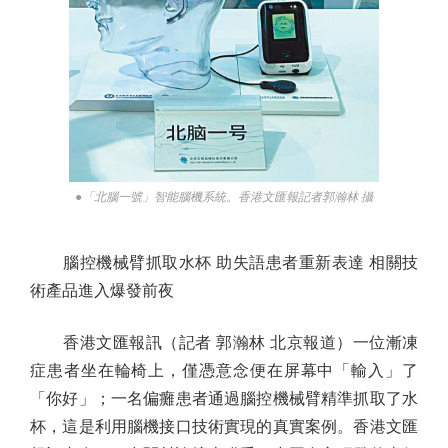
●「北腦一號」智能腦機系統。香港文匯報記者郭瀚林 攝
腦控機械臂抓取水杯 助失語患者重新表達 相關技
術產品進入爆發前夜
香港文匯報訊（記者 郭瀚林 北京報道）一位漸凍
症患者坐在輪椅上，僅憑意念便在屏幕中「輸入」了
「你好」；一名偏癱患者通過腦控機械臂精準抓取了水
杯，這是利用腦機接口技術實現的真實案例。香港文匯