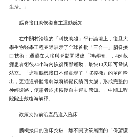
生活。」
腦脊接口助恢復自主運動感知
在中關村論壇的「科技助殘」平行論壇上，復旦大
學生物醫學工程團隊展示了全球首批「三合一」腦脊接
口技術：通過在大腦與脊髓間搭建「神經橋」，4例截
癱患者術後24小時內恢復腿部運動，最快10天即可嘗試
站立。「這種腦機接口不僅實現了『腦控機』的單向輸
出，更通過脊髓電刺激將觸覺反饋回大腦，形成完整的
神經環路，使患者逐步恢復自主運動感知。」中國工程
院院士戴瓊海解釋。
政策支持前沿產品進入臨床
腦機接口的臨床突破，離不開政策層面的「保駕護