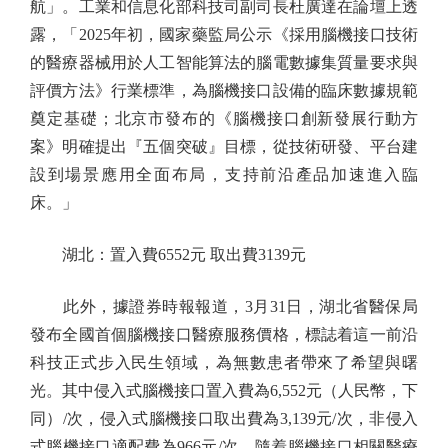
航」。工業和信息化部科技司副司長杜廣達在論壇上透
露，「2025年初，國家藥監局公示《採用腦機接口技術
的醫療器械用於人工智能算法的腦電數據集質量要求與
評價方法》行業標準，為腦機接口設備的臨床數據規範
奠定基礎；北京市發布的《腦機接口創新發展行動方
案》明確提出『五個突破』目標，從技術研發、平台建
設到場景應用全面布局，支持前沿產品加速進入臨
床。」
湖北：置入費6552元 取出費3139元
此外，據證券時報報道，3月31日，湖北省醫保局
發布全國首個腦機接口醫療服務價格，標誌着這一前沿
科技正式步入民生領域，為無數患者帶來了希望與曙
光。其中侵入式腦機接口置入費為6,552元（人民幣，下
同）/次，侵入式腦機接口取出費為3,139元/次，非侵入
式腦機接口適配費為966元/次。隨着腦機接口相關醫療