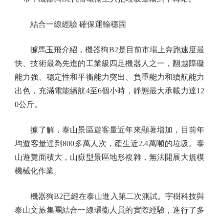
結合一線經驗 確保運輸穩固
據馬玉飛介紹，機器狗B2是目前市場上奔跑速度最
快、技術最為先進的工業級四足機器人之一，翻越障礙
能力強、穩定性和平衡能力突出、負重能力和續航能力
出色，充滿電能續航4至6個小時，靜態最大承載力達12
0公斤。
據了解，泰山景區遊客量近年來顯著增加，目前年
均遊客量達到800多萬人次，產生近2.4萬噸的垃圾。泰
山遊覽面積大，山嶽型景區地形複雜，無法開展大規模
機械化作業。
機器狗B2已經在泰山進入第二次測試。宇樹科技與
泰山文旅集團結合一線環衞人員的實際經驗，進行了多