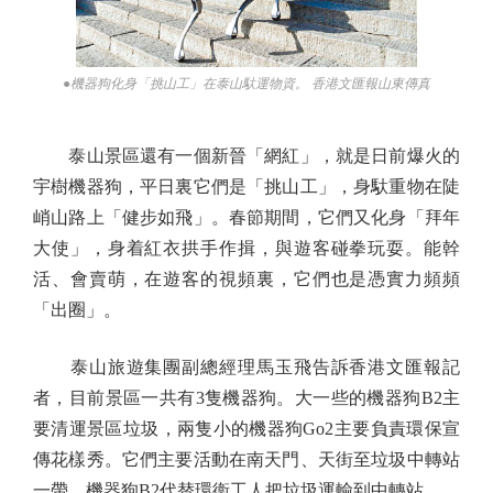
●機器狗化身「挑山工」在泰山馱運物資。 香港文匯報山東傳真
泰山景區還有一個新晉「網紅」，就是日前爆火的
宇樹機器狗，平日裏它們是「挑山工」，身馱重物在陡
峭山路上「健步如飛」。春節期間，它們又化身「拜年
大使」，身着紅衣拱手作揖，與遊客碰拳玩耍。能幹
活、會賣萌，在遊客的視頻裏，它們也是憑實力頻頻
「出圈」。
泰山旅遊集團副總經理馬玉飛告訴香港文匯報記
者，目前景區一共有3隻機器狗。大一些的機器狗B2主
要清運景區垃圾，兩隻小的機器狗Go2主要負責環保宣
傳花樣秀。它們主要活動在南天門、天街至垃圾中轉站
一帶，機器狗B2代替環衞工人把垃圾運輸到中轉站。