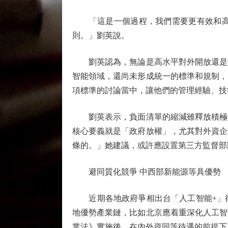
「這是一個過程，我們需要更有效和高效
則。」劉英說。
劉英認為，無論是高水平對外開放還是制
智能領域，還尚未形成統一的標準和規制，
項標準的討論當中，讓他們的管理經驗、技
劉英表示，負面清單的縮減雖釋放積極信
核心要義就是「政府放權」，尤其對外資企
條的。」她建議，或許應設置第三方監督部
避同質化競爭 中西部新能源等具優勢
近期各地政府爭相出台「人工智能+」行
地優勢產業鏈，比如北京應着重深化人工智
業法》實施後，在內外資同等待遇的前提下