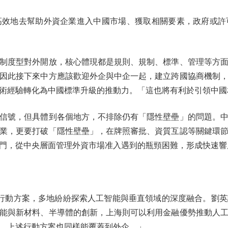
地去幫助外資企業進入中國市場、獲取相關要素，政府或許
度型對外開放，核心體現都是規則、規制、標準、管理等方面
因此接下來中方應該歡迎外企與中企一起，建立跨國協商機制
術經驗轉化為中國標準升級的推動力。「這也將有利於引領中國
號，但具體到各個地方，不排除仍有「隱性壁壘」的問題。中國
業，更要打破「隱性壁壘」，在牌照審批、資質互認等關鍵環
門，從中央層面管理外資市場准入遇到的瓶頸困難，形成快速響
動方案，多地紛紛探索人工智能與垂直領域的深度融合。劉英
能與新材料、半導體的創新，上海則可以利用金融優勢推動人
，上述行動方案也同樣能覆蓋到外企。」