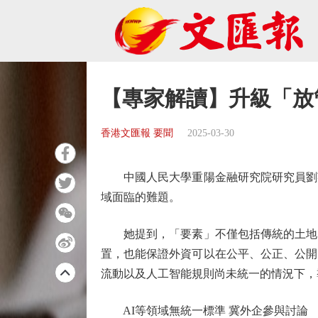
【專家解讀】升級「放
香港文匯報 要聞
2025-03-30
中國人民大學重陽金融研究院研究員劉英
域面臨的難題。
她提到，「要素」不僅包括傳統的土地、
置，也能保證外資可以在公平、公正、公開
流動以及人工智能規則尚未統一的情況下，
AI等領域無統一標準 冀外企參與討論