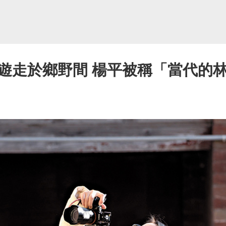
遊走於鄉野間 楊平被稱「當代的