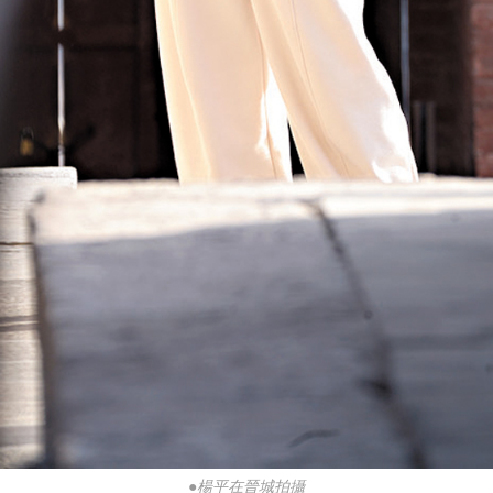
●楊平在晉城拍攝