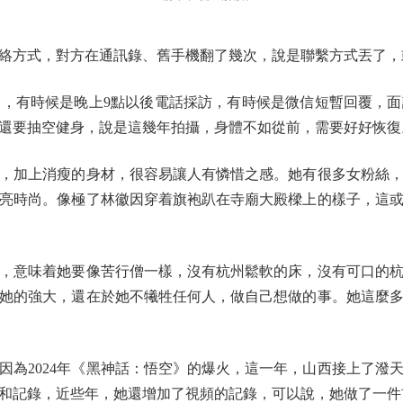
方式，對方在通訊錄、舊手機翻了幾次，說是聯繫方式丟了，
有時候是晚上9點以後電話採訪，有時候是微信短暫回覆，面
還要抽空健身，說是這幾年拍攝，身體不如從前，需要好好恢復
加上消瘦的身材，很容易讓人有憐惜之感。她有很多女粉絲，
亮時尚。像極了林徽因穿着旗袍趴在寺廟大殿樑上的樣子，這
意味着她要像苦行僧一樣，沒有杭州鬆軟的床，沒有可口的杭
。她的強大，還在於她不犧牲任何人，做自己想做的事。她這麼
2024年《黑神話：悟空》的爆火，這一年，山西接上了潑天
和記錄，近些年，她還增加了視頻的記錄，可以說，她做了一件