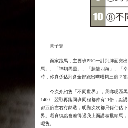
黃子豐
而家跑馬，主要班PRO一計到牌面突出
馬」、「神駒馬靈」、「騰龍四海」、「幸
時，你真係估到會全部跑出嚟唔夠三倍？答
今次介紹隻「不同世界」，我睇呢匹馬近
1400，翌戰再跑同班同程都仲有11倍
都五倍左右冇熱透，明顯次次都只係估估下
界」嘅賽績點會差得過我上面講嗰批頭馬，
呢隻。