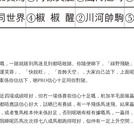
嘅，一賭就賭到馬迷見到都唔敢賭。你隨便睇下，「綠野飛馳」
運芙蓉」、「快靚旺」、「首飾天空」，大家自己諗下，上面
案係你估估下，啲PRO信心十足同你對賭。
四場成績咁好，但冇一場係賽前信心十足嘅，初加羊毛面箍贏
，點講都唔應該信心好大，話晒已有賽績，有一半飛係馬迷飛。結果
，或者隻馬根本仲未係好足，否則呢啲有根有據嘅馬，一贏得
我睇呢匹馬次次得七八成馬都跑得咁好，似仲有一定上升空間