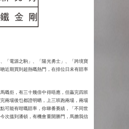
、「電源之駒」、「陽光勇士」、「跨境寶
呢啲近期買到超熱嘅熱門，在排位日未有賠率
馬嘅佢，有三十幾倍中得唔應，但贏完四班
贏完兩場後乜都證明晒，上三班跑兩場，兩場
，點可能有咁嘅賠率，你睇番賽績，「不同世
，今次搵到潘頓，有機會重開勝門，馬膽我信