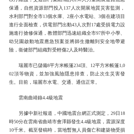
保通，自然資源部門投入137人次開展地質災害監測，
水利部門對全市13個水庫、2座小水電站、3個在建項目
進行全面檢查，供電部門出動43人次對17處受損電力設
施進行搶修保通，教體部門迅速組織全市97所中小學、
幼兒園啟動地震應急預案並將師生撤離到安全地帶避
險，衞健部門組織對受輕傷2人及時醫治。
瑞麗市已儲備8平方米帳篷234頂、12平方米帳篷1,0
02頂等物資，並加強風險隱患排查，防止次生災害發
生。目前，瑞麗市水電、交通、通信正常。
雲南曲靖錄4.4級地震
另據中新社報道，中國地震台網正式測定，29日18
時50分在雲南省曲靖市會澤縣發生4.4級地震，震源深度
10千米。截至發稿時，當地暫無人員傷亡和建築物受損