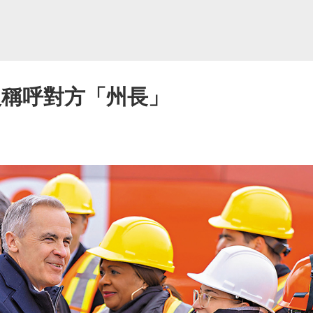
沒稱呼對方「州長」