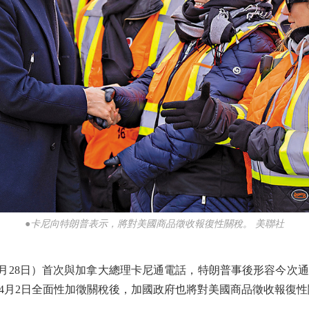
●卡尼向特朗普表示，將對美國商品徵收報復性關稅。 美聯社
28日）首次與加拿大總理卡尼通電話，特朗普事後形容今次
4月2日全面性加徵關稅後，加國政府也將對美國商品徵收報復性