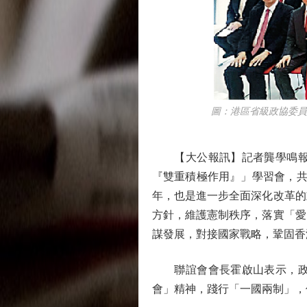
圖：港區省級政協委員聯
【大公報訊】記者龔學鳴報道
『雙重積極作用』」學習會，共
年，也是進一步全面深化改革的
方針，維護憲制秩序，落實「愛
謀發展，對接國家戰略，鞏固香
聯誼會會長霍啟山表示，政府
會」精神，踐行「一國兩制」，