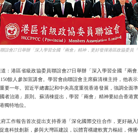
誼會27日舉辦「深入學習全國『兩會』精神，更好發揮港區政協委員『
：港區省級政協委員聯誼會27日舉辦「深入學習全國『兩會
150餘人參加宣講會。學習會由聯誼會主席蘇清棟主持，他表
重要一年。習近平總書記和中央高度重視香港發展，強調全面
國者治港」原則。蘇清棟提出，學習「兩會」精神要結合香港
港獨特地位。
工作報告首次提出支持香港「深化國際交往合作，更好融入
促進科技創新，參與大灣區建設，以體育構建軟實力樞紐，傳播