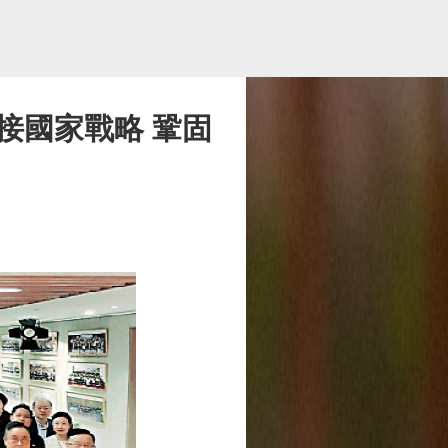
接國家戰略 鞏固