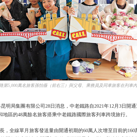
鐵路第5,000萬名旅客孫怡薇（前右三）與父母、乘務員及同車旅客在列車
局集團有限公司28日消息，中老鐵路自2021年12月3日開通
國家和地區的48萬餘名旅客搭乘中老鐵路國際旅客列車跨境旅行。
全線單月旅客發送量由開通初期的60萬人次增至目前的160