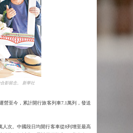
內合影留念。 新華社
運營至今，累計開行旅客列車7.1萬列，發送
萬人次。中國段日均開行客車從8列增至最高